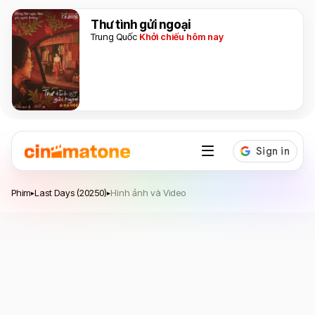
Thư tình gửi ngoại
Trung Quốc
Khởi chiếu hôm nay
Last Days
Phim
Last Days (20250)
Hình ảnh và Video
▸
▸