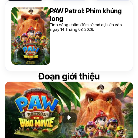
PAW Patrol: Phim khủng
long
Tính năng chấm điểm sẽ mở dự kiến vào
ngày 14 Tháng 08, 2026.
Đoạn giới thiệu
Phát đoạn giới thiệu