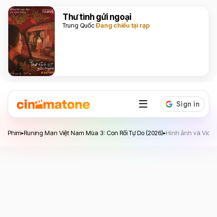
Thư tình gửi ngoại
Trung Quốc
Đang chiếu tại rạp
Runing Man Việt Nam Mùa 3: Con Rối Tự Do
Phim
Runing Man Việt Nam Mùa 3: Con Rối Tự Do (2026)
Hình ảnh và Vide
▸
▸