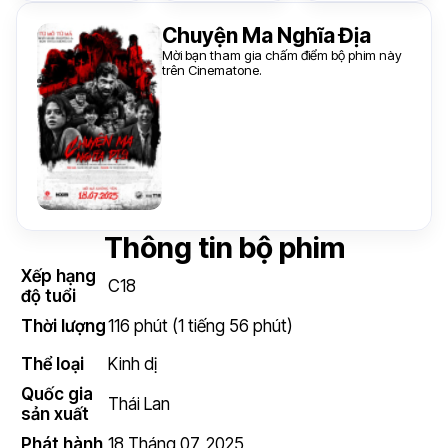
Chuyện Ma Nghĩa Địa
Mời bạn tham gia chấm điểm bộ phim này
trên Cinematone.
Thông tin bộ phim
Xếp hạng
C18
độ tuổi
Thời lượng
116 phút (1 tiếng 56 phút)
Thể loại
Kinh dị
Quốc gia
Thái Lan
sản xuất
Phát hành
18 Tháng 07, 2025