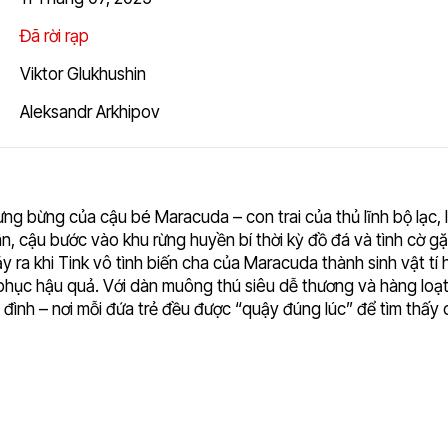
Đã rời rạp
Viktor Glukhushin
Aleksandr Arkhipov
g bừng của cậu bé Maracuda – con trai của thủ lĩnh bộ lạc, 
, cậu bước vào khu rừng huyền bí thời kỳ đồ đá và tình cờ gặ
y ra khi Tink vô tình biến cha của Maracuda thành sinh vật tí
phục hậu quả. Với dàn muông thú siêu dễ thương và hàng loạt
gia đình – nơi mỗi đứa trẻ đều được “quậy đúng lúc” để tìm thấy 