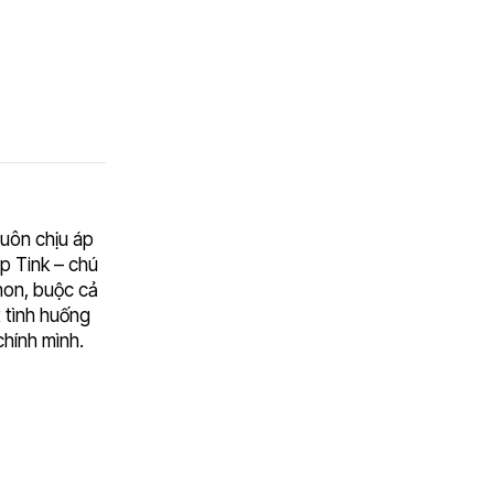
luôn chịu áp
p Tink – chú
 hon, buộc cả
 tình huống
chính mình.