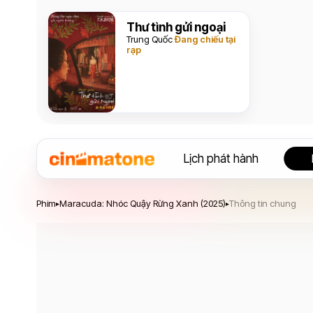
Thư tình gửi ngoại
Trung Quốc
Đang chiếu tại
rạp
Lịch phát hành
Maracuda: Nhóc Quậy Rừng Xanh
Phim
Maracuda: Nhóc Quậy Rừng Xanh (2025)
Thông tin chung
▸
▸