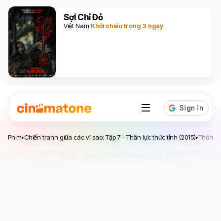
Sợi Chỉ Đỏ
Việt Nam
Khởi chiếu trong 3 ngày
Chiến tranh giữa các vì sao: Tập 7 - Thần lực thức
Phim
Chiến tranh giữa các vì sao: Tập 7 - Thần lực thức tỉnh (2015)
Thông t
▸
▸
tỉnh