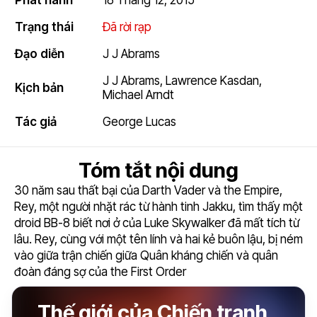
Phát hành
18 Tháng 12, 2015
6
Trạng thái
Đã rời rạp
Đạo diễn
J J Abrams
J J Abrams
,
Lawrence Kasdan
,
Kịch bản
Michael Arndt
Tác giả
George Lucas
Tóm tắt nội dung
30 năm sau thất bại của Darth Vader và the Empire,
Rey, một người nhặt rác từ hành tinh Jakku, tìm thấy một
droid BB-8 biết nơi ở của Luke Skywalker đã mất tích từ
lâu. Rey, cùng với một tên lính và hai kẻ buôn lậu, bị ném
vào giữa trận chiến giữa Quân kháng chiến và quân
đoàn đáng sợ của the First Order
Thế giới của Chiến tranh