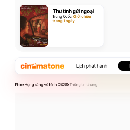
Thư tình gửi ngoại
Trung Quốc
Khởi chiếu
trong 1 ngày
Lịch phát hành
Họng súng vô hình
Phim
Họng súng vô hình (2025)
Thông tin chung
▸
▸