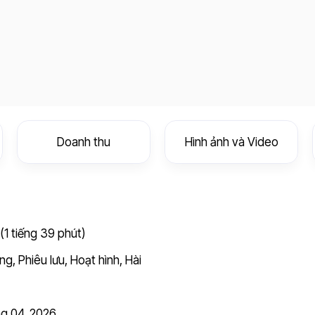
Doanh thu
Hình ảnh và Video
(1 tiếng 39 phút)
ộng
,
Phiêu lưu
,
Hoạt hình
,
Hài
g 04, 2026