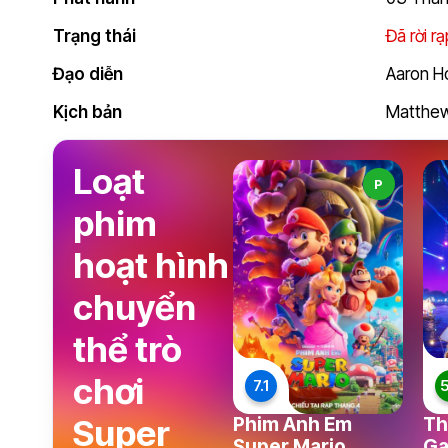
Trạng thái
Đã rời r
Đạo diễn
Aaron H
Kịch bản
Matthew
Loạt
P
phim
hoạt hình
chuyển
thể trò
chơi
7.1
5
Super
Phim Anh Em
Th
Super Mario
Ga