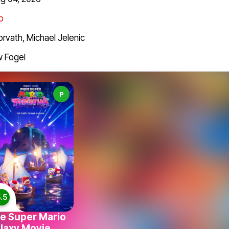
ạp
orvath
,
Michael Jelenic
 Fogel
P
.5
e Super Mario
laxy Movie