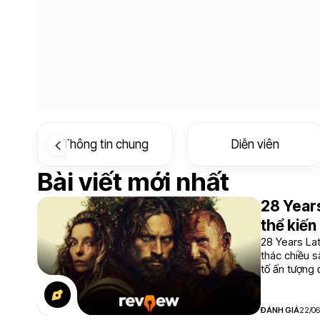
Thông tin chung
Diễn viên
Bài viết mới nhất
28 Years
thể kiến
28 Years Lat
thác chiều s
tố ấn tượng 
nhất trong n
ĐÁNH GIÁ
22/0