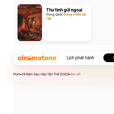
Thư tình gửi ngoại
Trung Quốc
Đang chiếu tại
rạp
Lịch phát hành
28 Năm Sau: Hậu Tận Thế
Phim
28 Năm Sau: Hậu Tận Thế (2025)
Bài viết
▸
▸