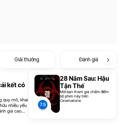
Giải thưởng
Đánh giá
28 Năm Sau: Hậu
ái kết có
Tận Thế
Mời bạn tham gia chấm điểm
bộ phim này trên
ng quy mô, khai
Cinematone.
7.5
 hữu nhiều yếu
ánh giá cao