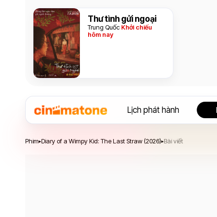
Thư tình gửi ngoại
Trung Quốc
Khởi chiếu
hôm nay
Lịch phát hành
Diary of a Wimpy Kid: The Last Straw
Phim
Diary of a Wimpy Kid: The Last Straw (2026)
Bài viết
▸
▸