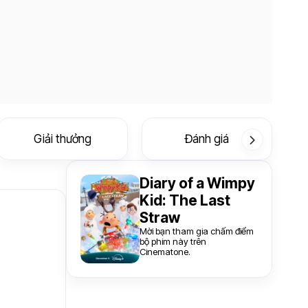
Giải thưởng
Đánh giá
Diary of a Wimpy
Kid: The Last
Straw
Mời bạn tham gia chấm điểm
bộ phim này trên
Cinematone.