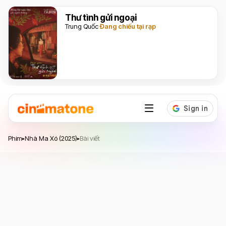
Thư tình gửi ngoại
Trung Quốc
Đang chiếu tại rạp
Nhà Ma Xó
Phim
Nhà Ma Xó (2025)
Bài viết
▸
▸