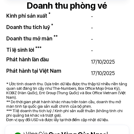
Doanh thu phòng vé
*
Kinh phí sản xuất
-
*
Doanh thu tích luỹ
-
**
Doanh thu mở màn
-
***
Tỉ lệ sinh lời
-
Phát hành lần đầu
17/10/2025
Phát hành tại Việt Nam
17/10/2025
* Ước tính doanh thu. Dựa trên dữ liệu được thu thập từ nhiều nền tảng
quan sát đáng tin cậy như The-Numbers, Box Office Mojo (Hoa Kỳ),
KOBIZ (Hàn Quốc), Ent Group (Trung Quốc) và Box Office Vietnam (Việt
Nam).
** Do thời gian phát hành khác nhau trên toàn cầu, doanh thu mở
màn tính tại quốc gia sản xuất chính của bộ phim.
*** Tỉ lệ doanh thu tích luỹ / Kinh phí sản xuất thuần (không tính chi
phí quảng bá khác và trượt giá).
Đơn vị quy đổi USD và được lấy tại thời điểm cập nhật dữ liệu.