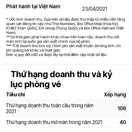
5.4
Phát hành tại Việt Nam
23/04/2021
* Ước tính doanh thu. Dựa trên dữ liệu được thu thập từ nhiều nền tảng
quan sát đáng tin cậy như The-Numbers, Box Office Mojo (Hoa Kỳ),
KOBIZ (Hàn Quốc), Ent Group (Trung Quốc) và Box Office Vietnam (Việt
Nam).
** Do thời gian phát hành khác nhau trên toàn cầu, doanh thu mở
màn tính tại quốc gia sản xuất chính của bộ phim.
*** Tỉ lệ doanh thu tích luỹ / Kinh phí sản xuất thuần (không tính chi
phí quảng bá khác và trượt giá).
Đơn vị quy đổi USD và được lấy tại thời điểm cập nhật dữ liệu.
Thứ hạng doanh thu và kỷ
lục phòng vé
Tiêu chí
Xếp hạng
Thứ hạng doanh thu toàn cầu trong năm
106
2021
Thứ hạng doanh thu mở màn trong năm 2021
40