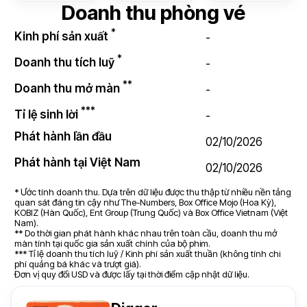
Doanh thu phòng vé
*
Kinh phí sản xuất
-
*
Doanh thu tích luỹ
-
**
Doanh thu mở màn
-
***
Tỉ lệ sinh lời
-
Phát hành lần đầu
02/10/2026
Phát hành tại Việt Nam
02/10/2026
* Ước tính doanh thu. Dựa trên dữ liệu được thu thập từ nhiều nền tảng
quan sát đáng tin cậy như The-Numbers, Box Office Mojo (Hoa Kỳ),
KOBIZ (Hàn Quốc), Ent Group (Trung Quốc) và Box Office Vietnam (Việt
Nam).
** Do thời gian phát hành khác nhau trên toàn cầu, doanh thu mở
màn tính tại quốc gia sản xuất chính của bộ phim.
*** Tỉ lệ doanh thu tích luỹ / Kinh phí sản xuất thuần (không tính chi
phí quảng bá khác và trượt giá).
Đơn vị quy đổi USD và được lấy tại thời điểm cập nhật dữ liệu.