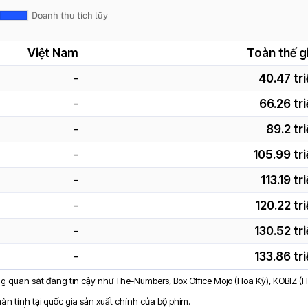
Việt Nam
Toàn thế gi
-
40.47 tri
-
66.26 tr
-
89.2 tr
-
105.99 tri
-
113.19 tr
-
120.22 tr
-
130.52 tr
-
133.86 tr
ảng quan sát đáng tin cậy như The-Numbers, Box Office Mojo (Hoa Kỳ), KOBIZ (
n tính tại quốc gia sản xuất chính của bộ phim.