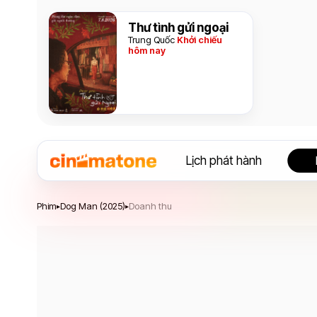
Thư tình gửi ngoại
Trung Quốc
Khởi chiếu
hôm nay
Lịch phát hành
Dog Man
Phim
Dog Man (2025)
Doanh thu
▸
▸