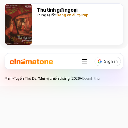
Thư tình gửi ngoại
Trung Quốc
Đang chiếu tại rạp
Tuyển Thủ Dê: 'Mùi' vị chiến thắng
Phim
Tuyển Thủ Dê: 'Mùi' vị chiến thắng (2026)
Doanh thu
▸
▸