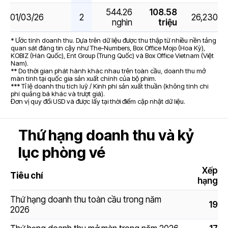
544.26
108.58
01/03/26
2
26,230
nghìn
triệu
* Ước tính doanh thu. Dựa trên dữ liệu được thu thập từ nhiều nền tảng
quan sát đáng tin cậy như The-Numbers, Box Office Mojo (Hoa Kỳ),
KOBIZ (Hàn Quốc), Ent Group (Trung Quốc) và Box Office Vietnam (Việt
Nam).
** Do thời gian phát hành khác nhau trên toàn cầu, doanh thu mở
màn tính tại quốc gia sản xuất chính của bộ phim.
*** Tỉ lệ doanh thu tích luỹ / Kinh phí sản xuất thuần (không tính chi
phí quảng bá khác và trượt giá).
Đơn vị quy đổi USD và được lấy tại thời điểm cập nhật dữ liệu.
Thứ hạng doanh thu và kỷ
lục phòng vé
Xếp
Tiêu chí
hạng
Thứ hạng doanh thu toàn cầu trong năm
19
2026