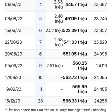
2.33
01/08/23
4
446.7 triệu
23,687
triệu
2.48
08/08/23
5
491.19 triệu
23,745
triệu
15/08/23
6
2.52 triệu
522.39 triệu
23,857
2.53
22/08/23
7
541.03 triệu
23,820
triệu
29/08/23
8
-
551.95 triệu
24,095
560.25
05/09/23
9
2.51 triệu
24,110
triệu
12/09/23
10
-
563.73 triệu
24,085
565.99
19/09/23
11
-
24,405
triệu
15/12/23
23
-
566.33 triệu
24,255
* Ước tính doanh thu. Dựa trên dữ liệu được thu thập từ nhiều nền tảng