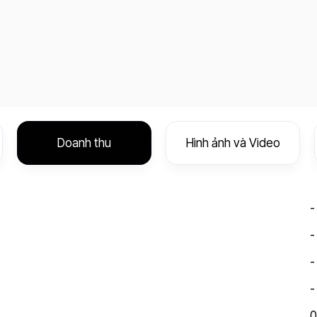
Doanh thu
Hình ảnh và Video
-
-
-
-
0