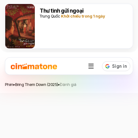
Thư tình gửi ngoại
Trung Quốc
Khởi chiếu trong 1 ngày
Bring Them Down
Phim
Bring Them Down (2025)
Đánh giá
▸
▸