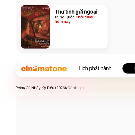
Thư tình gửi ngoại
Trung Quốc
Khởi chiếu
hôm nay
Lịch phát hành
Cú Nhảy Kỳ Diệu
Phim
Cú Nhảy Kỳ Diệu (2026)
Đánh giá
▸
▸