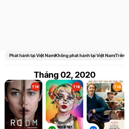
Phát hành tại Việt Nam
Không phát hành tại Việt Nam
Trên N
Tháng 02, 2020
T18
T18
T16