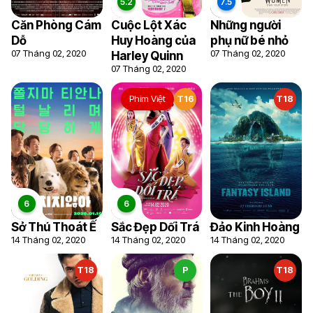
Căn Phòng Cám
Cuộc Lột Xác
Những người
Dỗ
Huy Hoàng của
phụ nữ bé nhỏ
07 Tháng 02, 2020
07 Tháng 02, 2020
Harley Quinn
07 Tháng 02, 2020
Phim Việt
T16
T18
Sở Thú Thoát Ế
Sắc Đẹp Dối Trá
Đảo Kinh Hoàng
14 Tháng 02, 2020
14 Tháng 02, 2020
14 Tháng 02, 2020
T18
P
T18