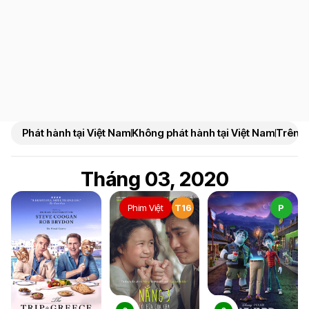
Phát hành tại Việt Nam
Không phát hành tại Việt Nam
Trên N
Tháng 03, 2020
Phim Việt
T16
P