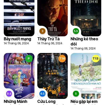
7.3
Bẫy nuốt mạng
Thầy Trừ Tà
Những kẻ theo
14 Tháng 06, 2024
14 Tháng 06, 2024
dõi
14 Tháng 06, 2024
P
T16
T13
6.6
4
6.2
Những Mảnh
Cửu Long
Nếu gặp lại em