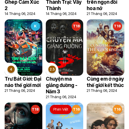
Ghép Cảm Xúc
Thành Trại: Vây
trên ngọn đồi
2
Thành
hoa nở
14 Tháng 06, 2024
14 Tháng 06, 2024
21 Tháng 06, 2024
K
T18
T18
Trư Bát Giới: Đại
Chuyện ma
Cùng em ở ngày
3
5.5
náo thế giới mới
giảng đường -
thế giới kết thúc
21 Tháng 06, 2024
21 Tháng 06, 2024
Năm 3
21 Tháng 06, 2024
T18
Phim Việt
T16
T16