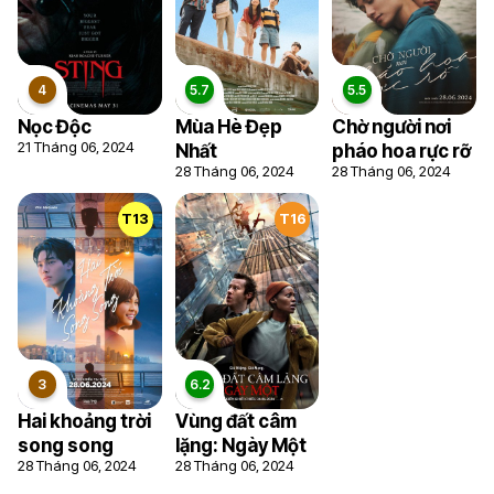
Nọc Độc
Mùa Hè Đẹp
Chờ người nơi
21 Tháng 06, 2024
Nhất
pháo hoa rực rỡ
28 Tháng 06, 2024
28 Tháng 06, 2024
9.4
6.5
5
T13
T16
Hai khoảng trời
Vùng đất câm
song song
lặng: Ngày Một
28 Tháng 06, 2024
28 Tháng 06, 2024