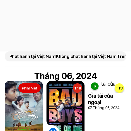
Phát hành tại Việt Nam
Không phát hành tại Việt Nam
Trên N
Tháng 06, 2024
Phim Việt
T18
T13
Gia tài của
ngoại
07 Tháng 06, 2024