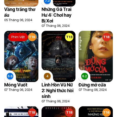
Vầng trăng thơ
Những Gã Trai
ấu
Hư 4: Chơi hay
05 Tháng 06, 2024
Bị Xơi
07 Tháng 06, 2024
Phim Việt
T16
T13
T18
6
Móng Vuốt
Linh Hồn Vũ Nữ
Đừng mở cửa
07 Tháng 06, 2024
07 Tháng 06, 2024
2: Nghi thức hồi
sinh
07 Tháng 06, 2024
T18
T18
T16