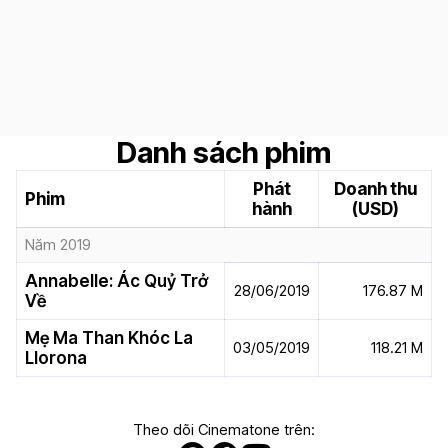
Danh sách phim
Phát
Doanh thu
Phim
hành
(USD)
Năm 2019
Annabelle: Ác Quỷ Trở
28/06/2019
176.87 M
Về
Mẹ Ma Than Khóc La
03/05/2019
118.21 M
Llorona
Theo dõi Cinematone trên: