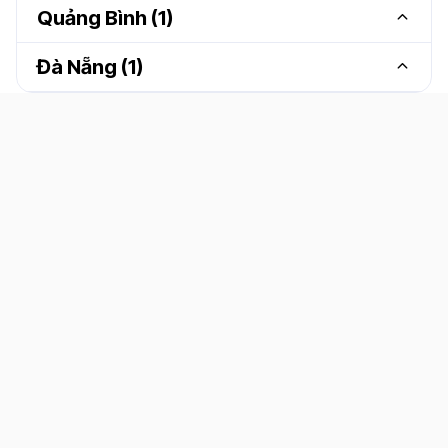
Quảng Bình (1)
Đà Nẵng (1)
Rio Cinemas Ba Đồn
Tầng 4, Siêu thị Thái Hậu, 353 Quang Trung, Ba Đồn, Quảng
Trạch, Quảng Bình, Việt Nam
Rio Cinemas Liên Chiểu
403 Tôn Đức Thắng, Hoà Minh, Liên Chiểu, Tp. Đà Nẵng, Việt
Nam