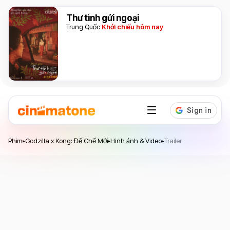
Thư tình gửi ngoại
Trung Quốc
Khởi chiếu hôm nay
Phim
Godzilla x Kong: Đế Chế Mới
Hình ảnh & Video
Trailer
▸
▸
▸