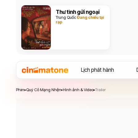
Thư tình gửi ngoại
Trung Quốc
Đang chiếu tại
rạp
Lịch phát hành
Phim
Quý Cô Mạng Nhện
Hình ảnh & Video
Trailer
▸
▸
▸