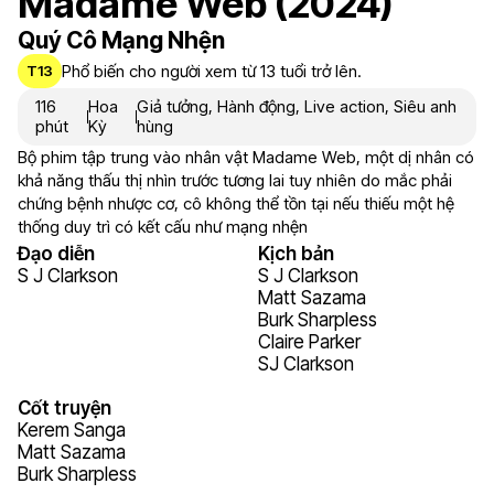
Madame Web (2024)
Quý Cô Mạng Nhện
Phổ biến cho người xem từ 13 tuổi trở lên.
T13
116
Hoa
Giả tưởng
,
Hành động
,
Live action
,
Siêu anh
phút
Kỳ
hùng
Bộ phim tập trung vào nhân vật Madame Web, một dị nhân có
khả năng thấu thị nhìn trước tương lai tuy nhiên do mắc phải
chứng bệnh nhược cơ, cô không thể tồn tại nếu thiếu một hệ
thống duy trì có kết cấu như mạng nhện
Đạo diễn
Kịch bản
S J Clarkson
S J Clarkson
Matt Sazama
Burk Sharpless
Claire Parker
SJ Clarkson
Cốt truyện
Kerem Sanga
Matt Sazama
Burk Sharpless