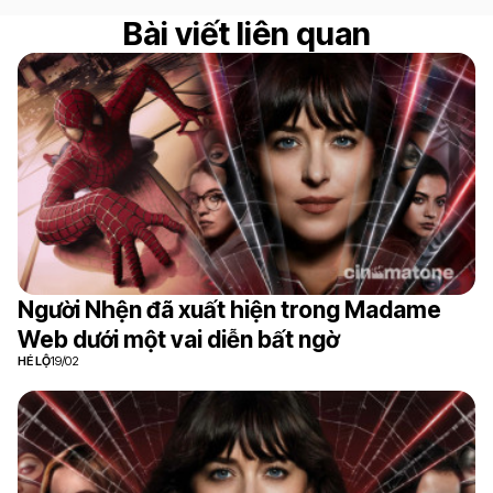
Bài viết liên quan
Người Nhện đã xuất hiện trong Madame
Web dưới một vai diễn bất ngờ
HÉ LỘ
19/02