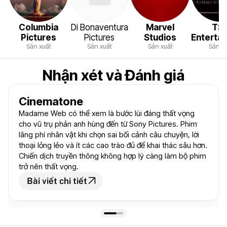
Columbia
Di Bonaventura
Marvel
TS
Pictures
Pictures
Studios
Enterta
Sản xuất
Sản xuất
Sản xuất
Sản x
Nhận xét và Đánh giá
Cinematone
Madame Web có thể xem là bước lùi đáng thất vọng
cho vũ trụ phản anh hùng đến từ Sony Pictures. Phim
lãng phí nhân vật khi chọn sai bối cảnh câu chuyện, lời
thoại lỏng lẻo và ít các cao trào đủ để khai thác sâu hơn.
Chiến dịch truyền thông không hợp lý càng làm bộ phim
trở nên thất vọng.
Bài viết chi tiết