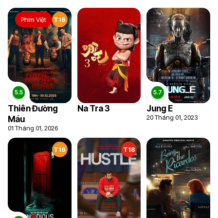
Phim Việt
T16
Thiên Đường
Na Tra 3
Jung E
20 Tháng 01, 2023
Máu
01 Tháng 01, 2026
T16
T18