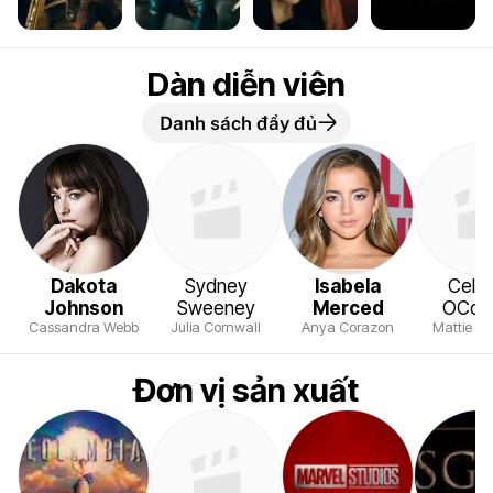
Dàn diễn viên
Danh sách đầy đủ
Dakota
Sydney
Isabela
Cele
Johnson
Sweeney
Merced
OCon
Cassandra Webb
Julia Cornwall
Anya Corazon
Mattie Fr
Đơn vị sản xuất