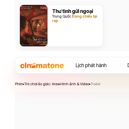
Thư tình gửi ngoại
Trung Quốc
Đang chiếu tại
rạp
Lịch phát hành
Phim
Trò chơi ảo giác: Ares
Hình ảnh & Video
Trailer
▸
▸
▸