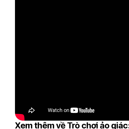
Xem thêm về Trò chơi ảo giác