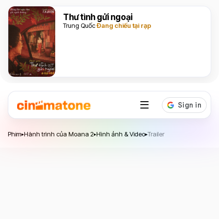
Thư tình gửi ngoại
Trung Quốc
Đang chiếu tại rạp
Phim
Hành trình của Moana 2
Hình ảnh & Video
Trailer
▸
▸
▸