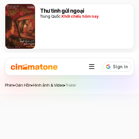
Thư tình gửi ngoại
Trung Quốc
Khởi chiếu hôm nay
Phim
Oán Hồn
Hình ảnh & Video
Trailer
▸
▸
▸