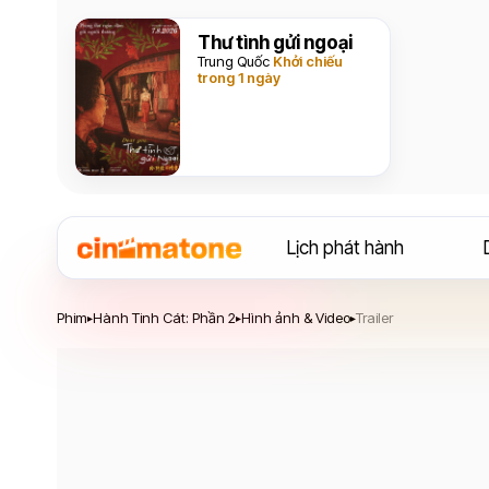
Thư tình gửi ngoại
Trung Quốc
Khởi chiếu
trong 1 ngày
Lịch phát hành
Phim
Hành Tinh Cát: Phần 2
Hình ảnh & Video
Trailer
▸
▸
▸