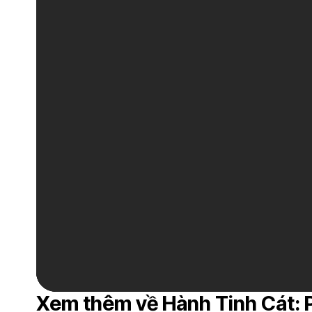
Xem thêm về Hành Tinh Cát: 