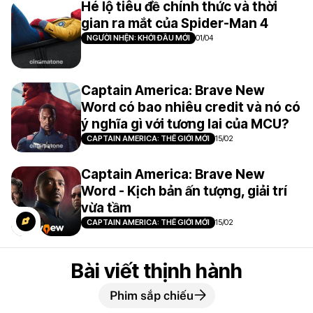
Hé lộ tiêu đề chính thức và thời
gian ra mắt của Spider-Man 4
NGƯỜI NHỆN: KHỞI ĐẦU MỚI
01/04
Captain America: Brave New
Word có bao nhiêu credit và nó có
ý nghĩa gì với tương lai của MCU?
CAPTAIN AMERICA: THẾ GIỚI MỚI
15/02
Captain America: Brave New
Word - Kịch bản ấn tượng, giải trí
vừa tầm
CAPTAIN AMERICA: THẾ GIỚI MỚI
15/02
Bài viết thịnh hành
Phim sắp chiếu