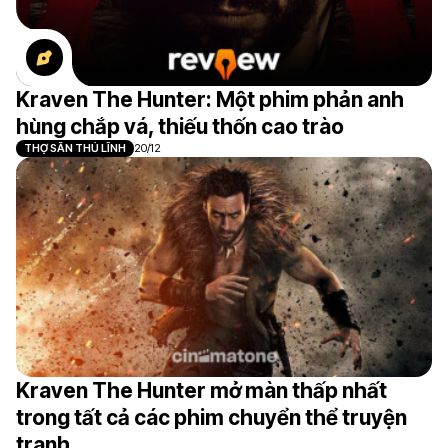
Kraven The Hunter: Một phim phản anh
hùng chắp vá, thiếu thốn cao trào
THỢ SĂN THỦ LĨNH
20/12
Kraven The Hunter mở màn thấp nhất
trong tất cả các phim chuyển thể truyện
tranh