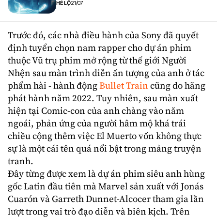
HÉ LỘ
21/07
Trước đó, các nhà điều hành của Sony đã quyết
định tuyển chọn nam rapper cho dự án phim
thuộc Vũ trụ phim mở rộng từ thế giới
Người
Nhện
sau màn trình diễn ấn tượng của anh ở tác
phẩm hài - hành động
Bullet Train
cũng do hãng
phát hành năm 2022. Tuy nhiên, sau màn xuất
hiện tại Comic-con của anh chàng vào năm
ngoái, phản ứng của người hâm mộ khá trái
chiều cộng thêm việc El Muerto vốn không thực
sự là một cái tên quá nổi bật trong mảng
truyện
tranh
.
Đây từng được xem là dự án phim siêu anh hùng
gốc Latin đầu tiên mà
Marvel
sản xuất với
Jonás
Cuarón
và
Garreth Dunnet-Alcocer
tham gia lần
lượt trong vai trò đạo diễn và biên kịch. Trên