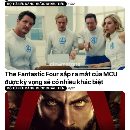
BỘ TỨ SIÊU ĐẲNG: BƯỚC ĐI ĐẦU TIÊN
04/02
The Fantastic Four sắp ra mắt của MCU
được kỳ vọng sẽ có nhiều khác biệt
BỘ TỨ SIÊU ĐẲNG: BƯỚC ĐI ĐẦU TIÊN
04/02