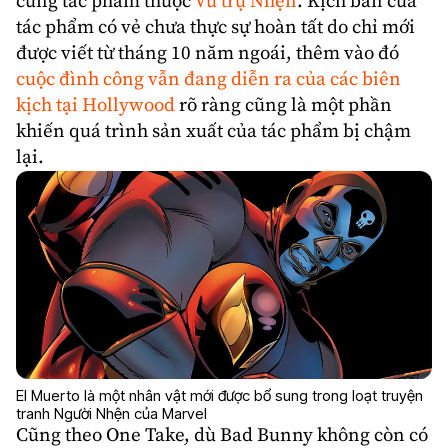
cùng tác phẩm thuộc
Vũ trụ Nhện
. Kịch bản của
tác phẩm có vẻ chưa thực sự hoàn tất do chỉ mới
được viết từ tháng 10 năm ngoái, thêm vào đó
cuộc đình công vẫn đang diễn ra của các biên
kịch tại Hollywood
rõ ràng cũng là một phần
khiến quá trình sản xuất của tác phẩm bị chậm
lại.
El Muerto là một nhân vật mới được bổ sung trong loạt truyện
tranh Người Nhện của Marvel
Cũng theo One Take, dù Bad Bunny không còn có