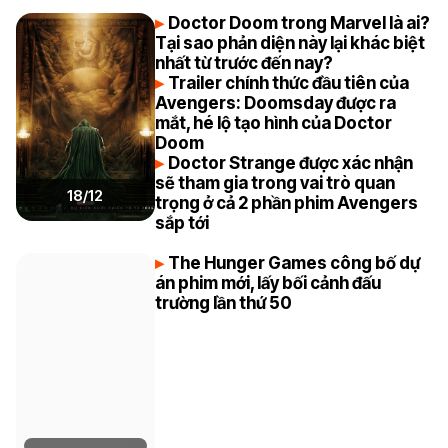
Doctor Doom trong Marvel là ai?
Tại sao phản diện này lại khác biệt
nhất từ trước đến nay?
Trailer chính thức đầu tiên của
Avengers: Doomsday được ra
mắt, hé lộ tạo hình của Doctor
Doom
Doctor Strange được xác nhận
sẽ tham gia trong vai trò quan
18/12
trọng ở cả 2 phần phim Avengers
sắp tới
The Hunger Games công bố dự
án phim mới, lấy bối cảnh đấu
trường lần thứ 50