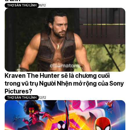
THỢ SĂN THỦ LĨNH
16/12
Kraven The Hunter sẽ là chương cuối
trong vũ trụ Người Nhện mở rộng của Sony
Pictures?
THỢ SĂN THỦ LĨNH
12/12