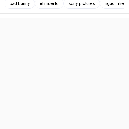
bad bunny
el muerto
sony pictures
nguoi nhen