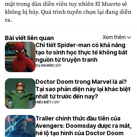
mặt trong dàn diễn viên tuy nhiên El Muerto sẽ
không bị hủy. Quá trình tuyển chọn lại đang diễn
ra.
Bài viết liên quan
Xem thêm
Chi tiết Spider-man có khả năng
tạo tơ sinh học thực tế không bắt
nguồn từ truyện tranh
DỰ ÁN MỚI
23/07
Doctor Doom trong Marvel là ai?
Tại sao phản diện này lại khác biệt
nhất từ trước đến nay?
HIỂU BIẾT
23/07
Trailer chính thức đầu tiên của
Avengers: Doomsday được ra mắt,
hé lộ tạo hình của Doctor Doom