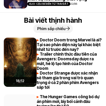
ELIO: CẬU BÉ ĐẾN TỪ TRÁI ĐẤT
22/06
Bài viết thịnh hành
Phim sắp chiếu
Doctor Doom trong Marvel là ai?
Tại sao phản diện này lại khác biệt
nhất từ trước đến nay?
Trailer chính thức đầu tiên của
Avengers: Doomsday được ra
mắt, hé lộ tạo hình của Doctor
Doom
Doctor Strange được xác nhận
sẽ tham gia trong vai trò quan
18/12
trọng ở cả 2 phần phim Avengers
sắp tới
The Hunger Games công bố dự
án phim mới, lấy bối cảnh đấu