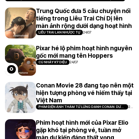
NHÃN
7
Trung Quốc đưa 5 câu chuyện nổi
tiếng trong Liêu Trai Chí Dị lên
màn ảnh rộng dưới dạng hoạt hình
LIÊU TRAI LAN NHƯỢC TỰ
24/07
Pixar hé lộ phim hoạt hình nguyên
gốc mới mang tên Hoppers
CÚ NHẢY KỲ DIỆU
24/07
Conan Movie 28 đang tạo nên một
hiện tượng phòng vé hiếm thấy tại
Việt Nam
PHIM ĐIỆN ẢNH THÁM TỬ LỪNG DANH CONAN: DƯ
21/
ẢNH CỦA ĐỘC NHÃN
07
Phim hoạt hình mới của Pixar Elio
gặp khó tại phòng vé, tuần mở
màn dự kiến đáng thất vọng