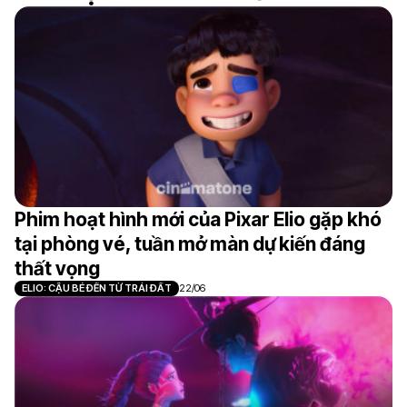
Phim hoạt hình mới của Pixar Elio gặp khó
tại phòng vé, tuần mở màn dự kiến đáng
thất vọng
ELIO: CẬU BÉ ĐẾN TỪ TRÁI ĐẤT
22/06