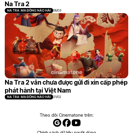
Na Tra 2
NA TRA: MA ĐỒNG NÁO HẢI
08/03
Na Tra 2 vẫn chưa được gửi đi xin cấp phép
phát hành tại Việt Nam
NA TRA: MA ĐỒNG NÁO HẢI
21/02
Theo dõi Cinematone trên:
Chính sách dữ liệu người dùng