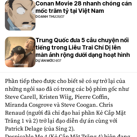
Conan Movie 28 nhanh chóng cán
mốc trăm tỷ tại Việt Nam
DOANH THU
28/07
Trung Quốc đưa 5 câu chuyện nổi
tiếng trong Liêu Trai Chí Dị lên
màn ảnh rộng dưới dạng hoạt hình
DỰ ÁN MỚI
24/07
Phần tiếp theo được cho biết sẽ có sự trở lại của
những ngôi sao đã có trong các bộ phim gốc như
Steve Carell
,
Kristen Wiig
,
Pierre Coffin
,
Miranda Cosgrove
và
Steve Coogan
.
Chris
Renaud
(người đã chỉ đạo hai phần Kẻ Cắp Mặt
Trăng 1 và 2) trở lại đạo diễn dự án cùng với
Patrick Delage
(của Sing 2).
Despicable Me 4
(Kẻ Cắp Mặt Trăng 4) hiện đang