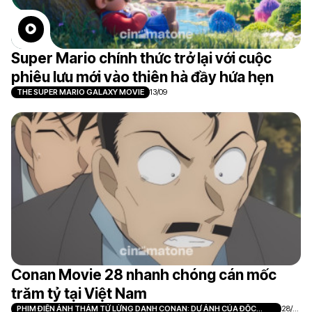
Super Mario chính thức trở lại với cuộc
phiêu lưu mới vào thiên hà đầy hứa hẹn
THE SUPER MARIO GALAXY MOVIE
13/09
Conan Movie 28 nhanh chóng cán mốc
trăm tỷ tại Việt Nam
PHIM ĐIỆN ẢNH THÁM TỬ LỪNG DANH CONAN: DƯ ẢNH CỦA ĐỘC
28/0