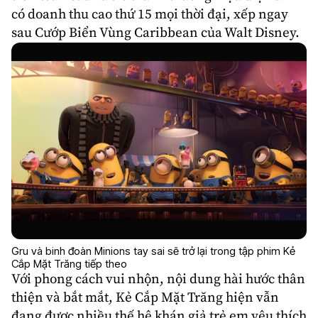
có doanh thu cao thứ 15 mọi thời đại, xếp ngay
sau Cướp Biển Vùng Caribbean của Walt Disney.
Gru và binh đoàn Minions tay sai sẽ trở lại trong tập phim Kẻ
Cắp Mặt Trăng tiếp theo
Với phong cách vui nhộn, nội dung hài hước thân
thiện và bắt mắt, Kẻ Cắp Mặt Trăng hiện vẫn
đang được nhiều thế hệ khán giả trẻ em yêu thích