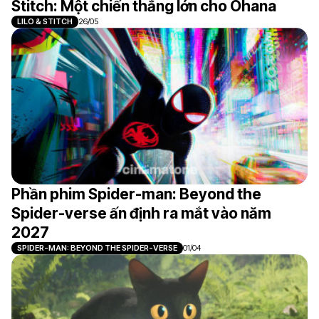
Stitch: Một chiến thắng lớn cho Ohana
LILO & STITCH
26/05
Phần phim Spider-man: Beyond the
Spider-verse ấn định ra mắt vào năm
2027
SPIDER-MAN: BEYOND THE SPIDER-VERSE
01/04