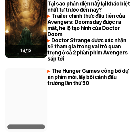
Tại sao phản diện này lại khác biệt
nhất từ trước đến nay?
Trailer chính thức đầu tiên của
Avengers: Doomsday được ra
mắt, hé lộ tạo hình của Doctor
Doom
Doctor Strange được xác nhận
sẽ tham gia trong vai trò quan
18/12
trọng ở cả 2 phần phim Avengers
sắp tới
The Hunger Games công bố dự
án phim mới, lấy bối cảnh đấu
trường lần thứ 50