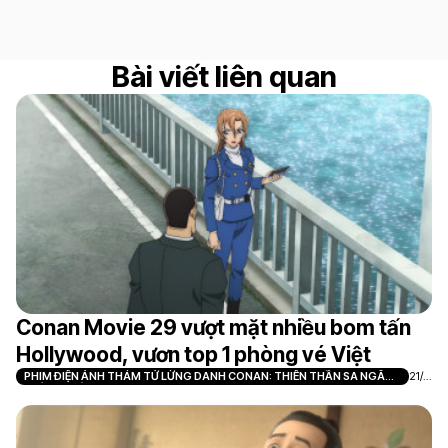
Bài viết liên quan
Conan Movie 29 vượt mặt nhiều bom tấn
Hollywood, vươn top 1 phòng vé Việt
PHIM ĐIỆN ẢNH THÁM TỬ LỪNG DANH CONAN: THIÊN THẦN SA NGÃ
21/0
TRÊN XA LỘ
7