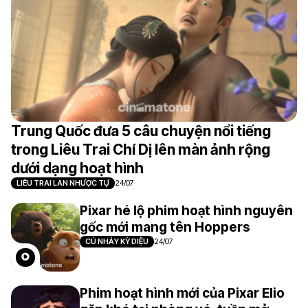
Trung Quốc đưa 5 câu chuyện nổi tiếng
trong Liêu Trai Chí Dị lên màn ảnh rộng
dưới dạng hoạt hình
LIÊU TRAI LAN NHƯỢC TỰ
24/07
Pixar hé lộ phim hoạt hình nguyên
gốc mới mang tên Hoppers
CÚ NHẢY KỲ DIỆU
24/07
Phim hoạt hình mới của Pixar Elio