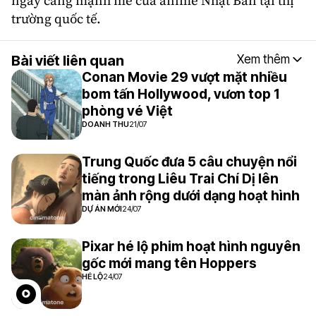
ngày càng mạnh mẽ của anime Nhật Bản tại thị
trường quốc tế.
Bài viết liên quan
Xem thêm
Conan Movie 29 vượt mặt nhiều
bom tấn Hollywood, vươn top 1
phòng vé Việt
DOANH THU
21/07
Trung Quốc đưa 5 câu chuyện nổi
tiếng trong Liêu Trai Chí Dị lên
màn ảnh rộng dưới dạng hoạt hình
DỰ ÁN MỚI
24/07
Pixar hé lộ phim hoạt hình nguyên
gốc mới mang tên Hoppers
HÉ LỘ
24/07