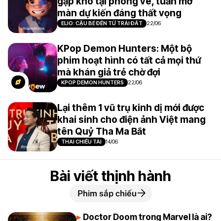
gặp khó tại phòng vé, tuần mở
màn dự kiến đáng thất vọng
ELIO: CẬU BÉ ĐẾN TỪ TRÁI ĐẤT
22/06
KPop Demon Hunters: Một bộ
phim hoạt hình có tất cả mọi thứ
mà khán giả trẻ chờ đợi
KPOP DEMON HUNTERS
22/06
Lại thêm 1 vũ trụ kinh dị mới được
khai sinh cho điện ảnh Việt mang
tên Quỷ Tha Ma Bắt
THAI CHIÊU TÀI
14/06
Bài viết thịnh hành
Phim sắp chiếu
Doctor Doom trong Marvel là ai?