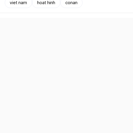
viet nam
hoat hinh
conan