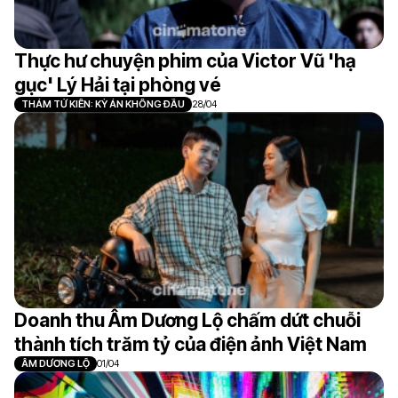
Thực hư chuyện phim của Victor Vũ 'hạ
gục' Lý Hải tại phòng vé
THÁM TỬ KIÊN: KỲ ÁN KHÔNG ĐẦU
28/04
Doanh thu Âm Dương Lộ chấm dứt chuỗi
thành tích trăm tỷ của điện ảnh Việt Nam
ÂM DƯƠNG LỘ
01/04