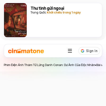
Thư tình gửi ngoại
Trung Quốc
Khởi chiếu trong 1 ngày
Phim Điện Ảnh Thám Tử Lừng Danh Conan: Dư Ảnh
Phim Điện Ảnh Thám Tử Lừng Danh Conan: Dư Ảnh Của Độc Nhãn
Bài viết
▸
Của Độc Nhãn