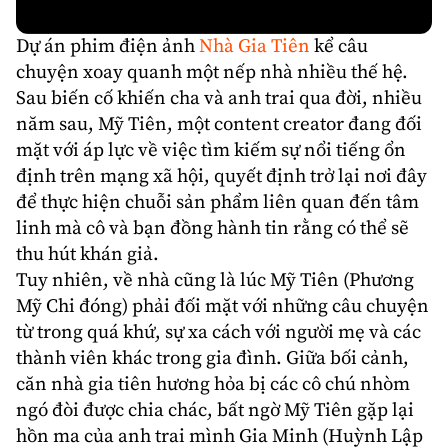
Dự án phim điện ảnh
Nhà Gia Tiên
kể câu
chuyện xoay quanh một nếp nhà nhiều thế hệ.
Sau biến cố khiến cha và anh trai qua đời, nhiều
năm sau, Mỹ Tiên, một content creator đang đối
mặt với áp lực về việc tìm kiếm sự nổi tiếng ổn
định trên mạng xã hội, quyết định trở lại nơi đây
để thực hiện chuỗi sản phẩm liên quan đến tâm
linh mà cô và bạn đồng hành tin rằng có thể sẽ
thu hút khán giả.
Tuy nhiên, về nhà cũng là lúc Mỹ Tiên (
Phương
Mỹ Chi
đóng) phải đối mặt với những câu chuyện
từ trong quá khứ, sự xa cách với người mẹ và các
thành viên khác trong gia đình. Giữa bối cảnh,
căn nhà gia tiên hương hỏa bị các cô chú nhòm
ngó đòi được chia chác, bất ngờ Mỹ Tiên gặp lại
hồn ma của anh trai mình Gia Minh (
Huỳnh Lập