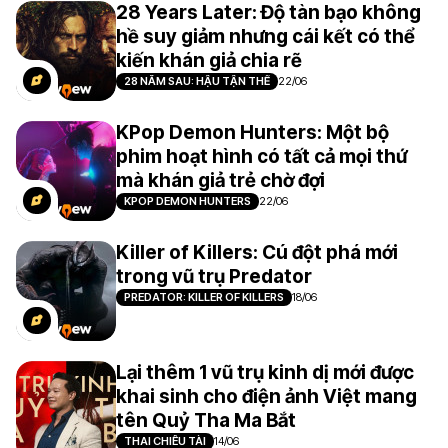
28 Years Later: Độ tàn bạo không
hề suy giảm nhưng cái kết có thể
kiến khán giả chia rẽ
28 NĂM SAU: HẬU TẬN THẾ
22/06
KPop Demon Hunters: Một bộ
phim hoạt hình có tất cả mọi thứ
mà khán giả trẻ chờ đợi
KPOP DEMON HUNTERS
22/06
Killer of Killers: Cú đột phá mới
trong vũ trụ Predator
PREDATOR: KILLER OF KILLERS
18/06
Lại thêm 1 vũ trụ kinh dị mới được
khai sinh cho điện ảnh Việt mang
tên Quỷ Tha Ma Bắt
THAI CHIÊU TÀI
14/06