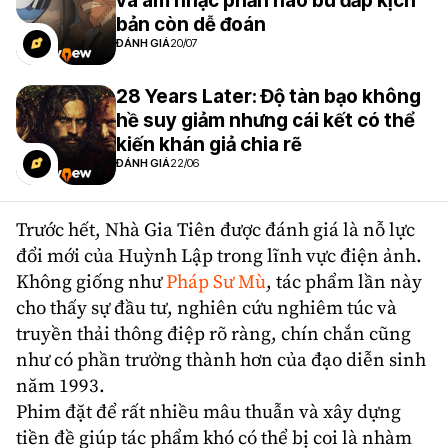
và âm nhạc phần nào bù đắp kịch
bản còn dễ đoán
ĐÁNH GIÁ
20/07
28 Years Later: Độ tàn bạo không
hề suy giảm nhưng cái kết có thể
kiến khán giả chia rẽ
ĐÁNH GIÁ
22/06
Trước hết, Nhà Gia Tiên được đánh giá là nỗ lực
đổi mới của Huỳnh Lập trong lĩnh vực điện ảnh.
Không giống như
Pháp Sư Mù
, tác phẩm lần này
cho thấy sự đầu tư, nghiên cứu nghiêm túc và
truyền thải thông điệp rõ ràng, chín chắn cũng
như có phần trưởng thành hơn của đạo diễn sinh
năm 1993.
Phim đặt để rất nhiều mâu thuẫn và xây dựng
tiền đề giúp tác phẩm khó có thể bị coi là nhàm