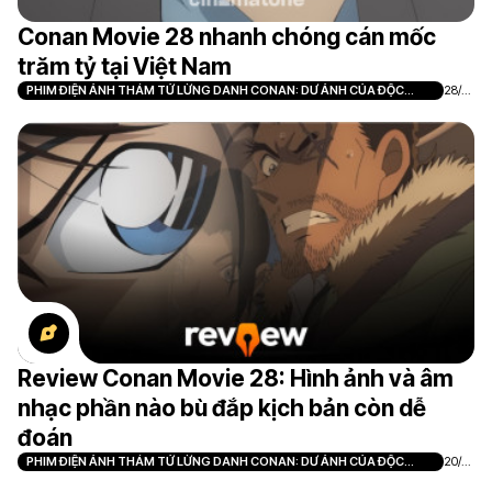
Conan Movie 28 nhanh chóng cán mốc
trăm tỷ tại Việt Nam
PHIM ĐIỆN ẢNH THÁM TỬ LỪNG DANH CONAN: DƯ ẢNH CỦA ĐỘC
28/0
NHÃN
7
Review Conan Movie 28: Hình ảnh và âm
nhạc phần nào bù đắp kịch bản còn dễ
đoán
PHIM ĐIỆN ẢNH THÁM TỬ LỪNG DANH CONAN: DƯ ẢNH CỦA ĐỘC
20/0
NHÃN
7