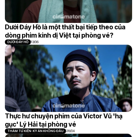
Dưới Đáy Hồ là một thất bại tiếp theo của
dòng phim kinh dị Việt tại phòng vé?
DƯỚI ĐÁY HỒ
13/06
Thực hư chuyện phim của Victor Vũ 'hạ
gục' Lý Hải tại phòng vé
THÁM TỬ KIÊN: KỲ ÁN KHÔNG ĐẦU
28/04