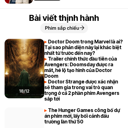
Bài viết thịnh hành
Phim sắp chiếu
Doctor Doom trong Marvel là ai?
Tại sao phản diện này lại khác biệt
nhất từ trước đến nay?
Trailer chính thức đầu tiên của
Avengers: Doomsday được ra
mắt, hé lộ tạo hình của Doctor
Doom
Doctor Strange được xác nhận
sẽ tham gia trong vai trò quan
18/12
trọng ở cả 2 phần phim Avengers
sắp tới
The Hunger Games công bố dự
án phim mới, lấy bối cảnh đấu
trường lần thứ 50