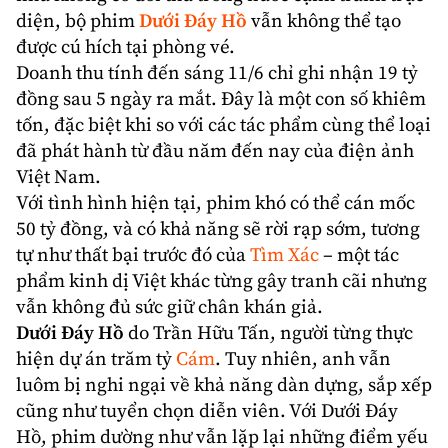
diện, bộ phim
Dưới Đáy Hồ
vẫn không thể tạo
được cú hích tại phòng vé.
Doanh thu tính đến sáng 11/6 chỉ ghi nhận 19 tỷ
đồng sau 5 ngày ra mắt. Đây là một con số khiêm
tốn, đặc biệt khi so với các tác phẩm cùng thể loại
đã phát hành từ đầu năm đến nay của điện ảnh
Việt Nam
.
Với tình hình hiện tại, phim khó có thể cán mốc
50 tỷ đồng, và có khả năng sẽ rời rạp sớm, tương
tự như thất bại trước đó của
Tìm Xác
– một tác
phẩm kinh dị Việt khác từng gây tranh cãi nhưng
vẫn không đủ sức giữ chân khán giả.
Dưới Đáy Hồ
do
Trần Hữu Tấn
, người từng thực
hiện dự án trăm tỷ
Cám
. Tuy nhiên, anh vẫn
luôm bị nghi ngại về khả năng dàn dựng, sắp xếp
cũng như tuyển chọn diễn viên. Với Dưới Đáy
Hồ, phim dường như vẫn lặp lại những điểm yếu