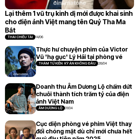
Lại thêm 1 vũ trụ kinh dị mới được khai sinh
cho điện ảnh Việt mang tên Quỷ Tha Ma
Bắt
THAI CHIÊU TÀI
14/06
Thực hư chuyện phim của Victor
Vũ 'hạ gục' Lý Hải tại phòng vé
THÁM TỬ KIÊN: KỲ ÁN KHÔNG ĐẦU
28/04
Doanh thu Âm Dương Lộ chấm dứt
chuỗi thành tích trăm tỷ của điện
ảnh Việt Nam
ÂM DƯƠNG LỘ
01/04
Cục diện phòng vé phim Việt thay
đổi chóng mặt dù chỉ mới chưa hết
quý đầu tiên năm 2025