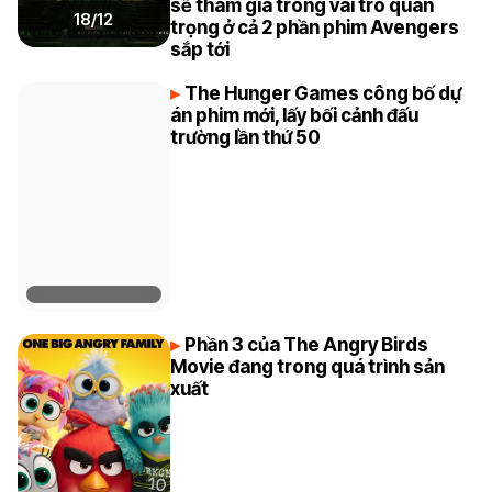
sẽ tham gia trong vai trò quan
18/12
trọng ở cả 2 phần phim Avengers
sắp tới
The Hunger Games công bố dự
án phim mới, lấy bối cảnh đấu
trường lần thứ 50
Phần 3 của The Angry Birds
Movie đang trong quá trình sản
xuất