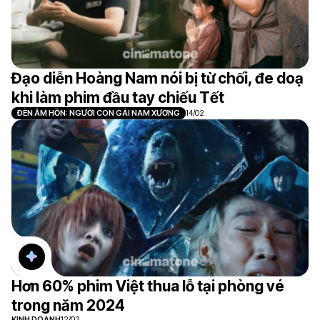
Đạo diễn Hoàng Nam nói bị từ chối, đe doạ
khi làm phim đầu tay chiếu Tết
ĐÈN ÂM HỒN: NGƯỜI CON GÁI NAM XƯƠNG
14/02
Hơn 60% phim Việt thua lỗ tại phòng vé
trong năm 2024
KINH DOANH
12/02