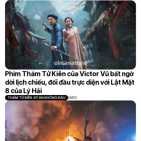
Phim Thám Tử Kiên của Victor Vũ bất ngờ
dời lịch chiếu, đối đầu trực diện với Lật Mặt
8 của Lý Hải
THÁM TỬ KIÊN: KỲ ÁN KHÔNG ĐẦU
04/03