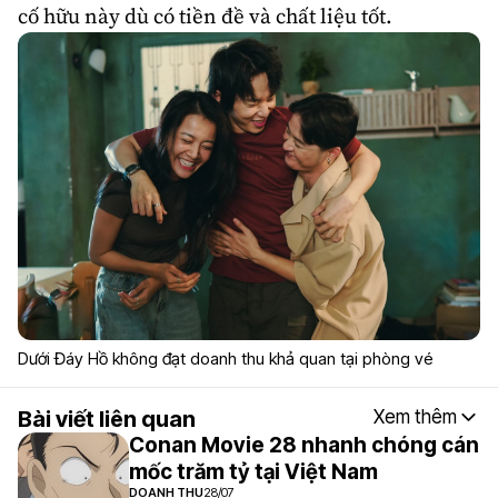
cố hữu này dù có tiền đề và chất liệu tốt.
Dưới Đáy Hồ không đạt doanh thu khả quan tại phòng vé
Bài viết liên quan
Xem thêm
Conan Movie 28 nhanh chóng cán
mốc trăm tỷ tại Việt Nam
DOANH THU
28/07