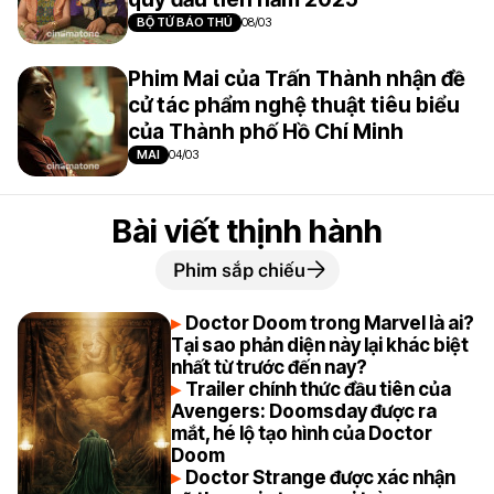
BỘ TỨ BÁO THỦ
08/03
Phim Mai của Trấn Thành nhận đề
cử tác phẩm nghệ thuật tiêu biểu
của Thành phố Hồ Chí Minh
MAI
04/03
Bài viết thịnh hành
Phim sắp chiếu
Doctor Doom trong Marvel là ai?
Tại sao phản diện này lại khác biệt
nhất từ trước đến nay?
Trailer chính thức đầu tiên của
Avengers: Doomsday được ra
mắt, hé lộ tạo hình của Doctor
Doom
Doctor Strange được xác nhận