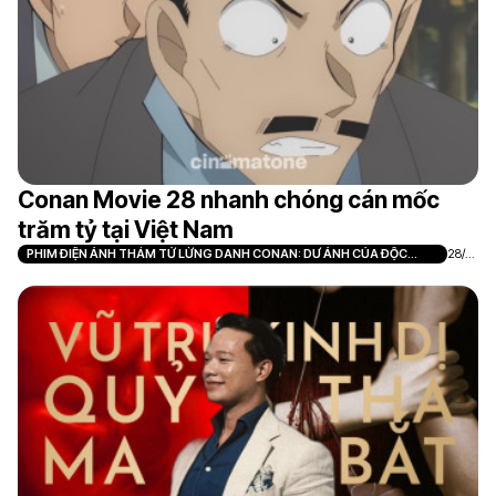
Conan Movie 28 nhanh chóng cán mốc
trăm tỷ tại Việt Nam
PHIM ĐIỆN ẢNH THÁM TỬ LỪNG DANH CONAN: DƯ ẢNH CỦA ĐỘC
28/0
NHÃN
7