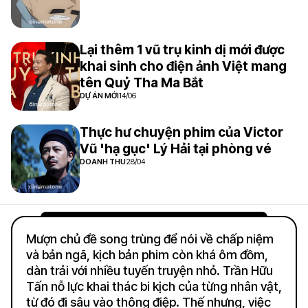
Lại thêm 1 vũ trụ kinh dị mới được
khai sinh cho điện ảnh Việt mang
tên Quỷ Tha Ma Bắt
DỰ ÁN MỚI
14/06
Thực hư chuyện phim của Victor
Vũ 'hạ gục' Lý Hải tại phòng vé
DOANH THU
28/04
Mượn chủ đề song trùng để nói về chấp niệm
và bản ngã, kịch bản phim còn khá ôm đồm,
dàn trải với nhiều tuyến truyện nhỏ. Trần Hữu
Tấn nỗ lực khai thác bi kịch của từng nhân vật,
từ đó đi sâu vào thông điệp. Thế nhưng, việc