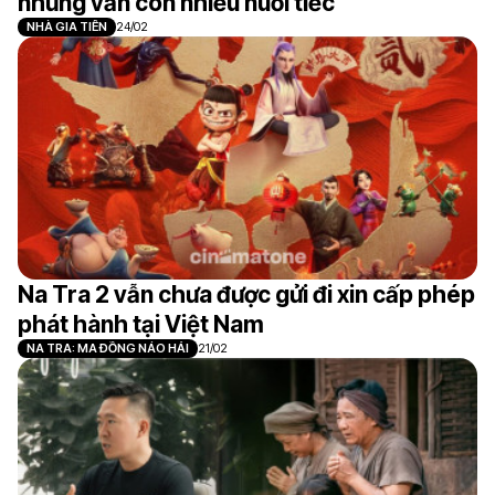
nhưng vẫn còn nhiều nuối tiếc
NHÀ GIA TIÊN
24/02
Na Tra 2 vẫn chưa được gửi đi xin cấp phép
phát hành tại Việt Nam
NA TRA: MA ĐỒNG NÁO HẢI
21/02