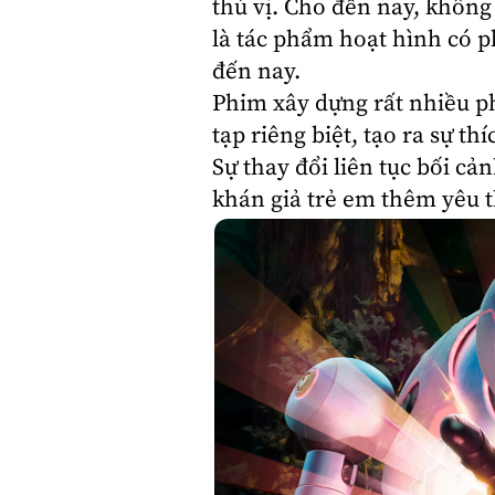
thú vị. Cho đến nay, không
là tác phẩm hoạt hình có p
đến nay.
Phim xây dựng rất nhiều p
tạp riêng biệt, tạo ra sự 
Sự thay đổi liên tục bối cả
khán giả trẻ em thêm yêu t