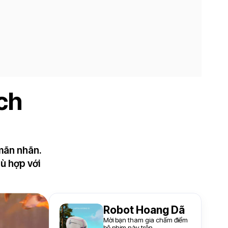
ch
mãn nhãn.
ù hợp với
Robot Hoang Dã
Mời bạn tham gia chấm điểm
bộ phim này trên