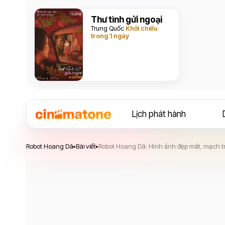
Thư tình gửi ngoại
Trung Quốc
Khởi chiếu
trong 1 ngày
Lịch phát hành
Robot Hoang Dã
Robot Hoang Dã
Bài viết
Robot Hoang Dã: Hình ảnh đẹp mắt, mạch t
▸
▸