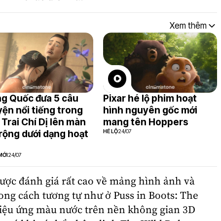
Xem thêm
g Quốc đưa 5 câu
Pixar hé lộ phim hoạt
ện nổi tiếng trong
hình nguyên gốc mới
 Trai Chí Dị lên màn
mang tên Hoppers
HÉ LỘ
24/07
rộng dưới dạng hoạt
MỚI
24/07
ược đánh giá rất cao về mảng hình ảnh và
ng cách tương tự như ở Puss in Boots: The
iệu ứng màu nước trên nền không gian 3D