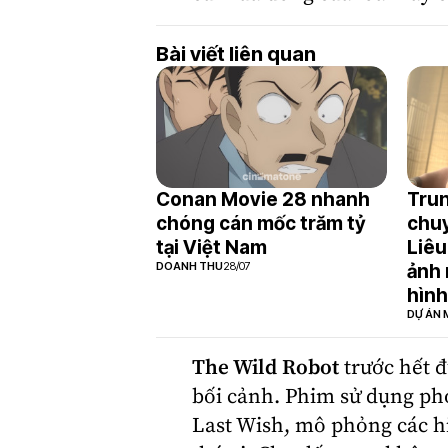
Bài viết liên quan
Conan Movie 28 nhanh
Trun
chóng cán mốc trăm tỷ
chuy
tại Việt Nam
Liêu
DOANH THU
28/07
ảnh 
hình
DỰ ÁN 
The Wild Robot
trước hết đ
bối cảnh. Phim sử dụng pho
Last Wish, mô phỏng các h