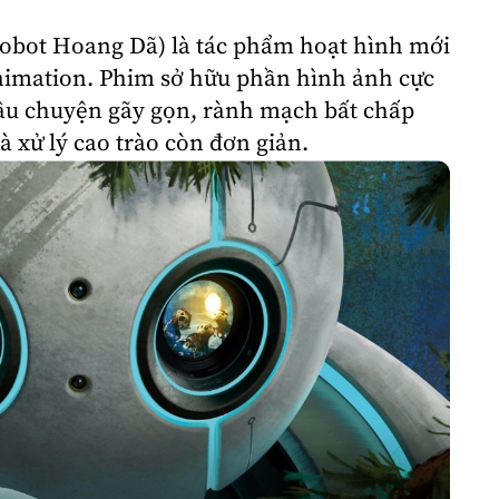
 Robot Hoang Dã) là tác phẩm
hoạt hình
mới
imation
. Phim sở hữu phần hình ảnh cực
âu chuyện gãy gọn, rành mạch bất chấp
à xử lý cao trào còn đơn giản.