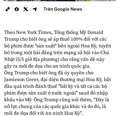
Trên Google News
Theo New York Times, Tổng thống Mỹ
Donald
Trump
cho biết ông sẽ áp thuế 100% đối với các
bộ phim được "sản xuất" bên ngoài Hoa Kỳ, tuyên
bố trong một bài đăng trên mạng xã hội vào Chủ
Nhật (5/5 giờ địa phương) cho rằng vấn đề này
gây ra mối đe dọa cho an ninh quốc gia.
Ông Trump cho biết ông đã ủy quyền cho
Jamieson Greer, đại diện thương mại
Hoa Kỳ
, bắt
đầu quá trình
đánh thuế
"bất kỳ và tất cả các bộ
phim được sản xuất ở nước ngoài" saud đó nhập
khẩu vào Mỹ. Ông Trump cũng nói thêm, "Đây là
nỗ lực chung của các quốc gia khác và do đó, là
mối đe dọa đối với An ninh Hoa Kỳ".