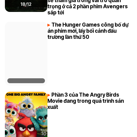
sẽ tham gia trong vai trò quan
18/12
trọng ở cả 2 phần phim Avengers
sắp tới
The Hunger Games công bố dự
án phim mới, lấy bối cảnh đấu
trường lần thứ 50
Phần 3 của The Angry Birds
Movie đang trong quá trình sản
xuất