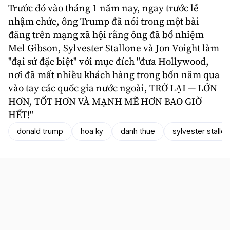
Trước đó vào tháng 1 năm nay, ngay trước lễ
nhậm chức, ông Trump đã nói trong một bài
đăng trên mạng xã hội rằng ông đã bổ nhiệm
Mel Gibson,
Sylvester Stallone
và Jon Voight làm
"đại sứ đặc biệt" với mục đích "đưa Hollywood,
nơi đã mất nhiều khách hàng trong bốn năm qua
vào tay các quốc gia nước ngoài, TRỞ LẠI — LỚN
HƠN, TỐT HƠN VÀ MẠNH MẼ HƠN BAO GIỜ
HẾT!"
donald trump
hoa ky
danh thue
sylvester stallo