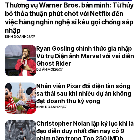
Thương vụ Warner Bros. bán mình: Từ hủy
bỏ thỏa thuận phút chót với Netflix đến
việc hàng nghìn nghệ sĩ kêu gọi chống sáp
nhập
KINH DOANH
28/07
Ryan Gosling chính thức gia nhập
Vũ trụ Điện ảnh Marvel với vai diễn
Ghost Rider
DỰ ÁN MỚI
26/07
Nhân viên Pixar đối diện làn sóng
sa thải sau khi nhiều dự án không
đạt doanh thu kỳ vọng
KINH DOANH
22/07
Christopher Nolan lập kỷ lục khi là
đạo diễn duy nhất đến nay có 9
phim nằm trong Top 250 IMDb