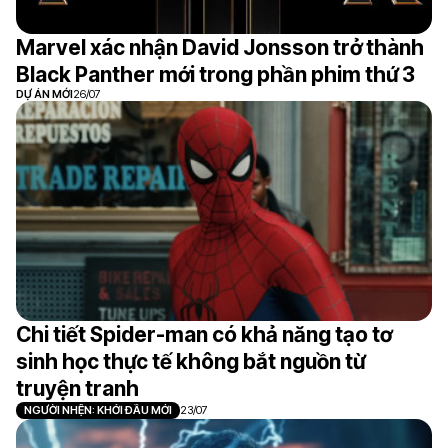
Marvel xác nhận David Jonsson trở thành
Black Panther mới trong phần phim thứ 3
DỰ ÁN MỚI
26/07
Chi tiết Spider-man có khả năng tạo tơ
sinh học thực tế không bắt nguồn từ
truyện tranh
NGƯỜI NHỆN: KHỞI ĐẦU MỚI
23/07