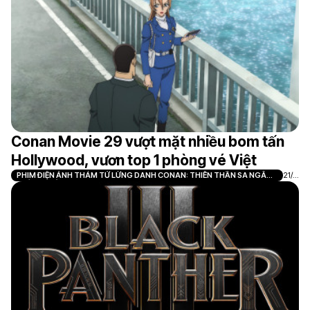
Conan Movie 29 vượt mặt nhiều bom tấn
Hollywood, vươn top 1 phòng vé Việt
PHIM ĐIỆN ẢNH THÁM TỬ LỪNG DANH CONAN: THIÊN THẦN SA NGÃ
21/0
TRÊN XA LỘ
7