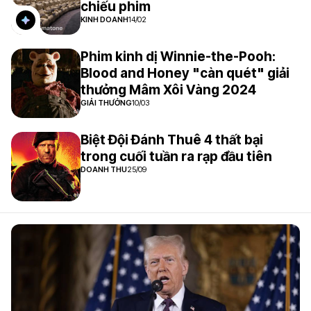
chiếu phim
KINH DOANH
14/02
Phim kinh dị Winnie-the-Pooh:
Blood and Honey "càn quét" giải
thưởng Mâm Xôi Vàng 2024
GIẢI THƯỞNG
10/03
Biệt Đội Đánh Thuê 4 thất bại
trong cuối tuần ra rạp đầu tiên
DOANH THU
25/09