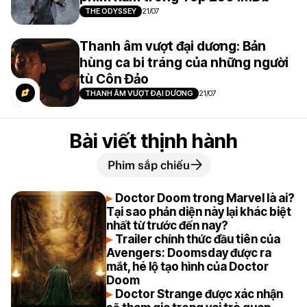
THE ODYSSEY
21/07
Thanh âm vượt đại dương: Bản
hùng ca bi tráng của những người
tù Côn Đảo
THANH ÂM VƯỢT ĐẠI DƯƠNG
21/07
Bài viết thịnh hành
Phim sắp chiếu
Doctor Doom trong Marvel là ai?
Tại sao phản diện này lại khác biệt
nhất từ trước đến nay?
Trailer chính thức đầu tiên của
Avengers: Doomsday được ra
mắt, hé lộ tạo hình của Doctor
Doom
Doctor Strange được xác nhận