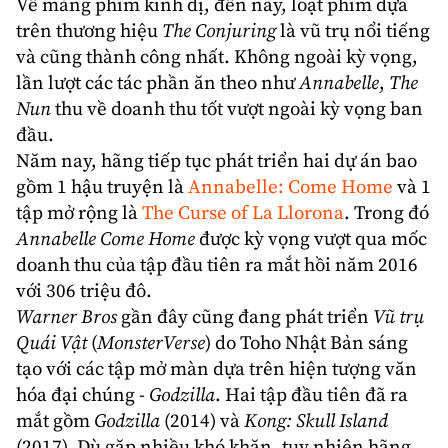
Về mảng phim kinh dị, đến nay, loạt phim dựa
trên thương hiệu
The Conjuring
là vũ trụ nổi tiếng
và cũng thành công nhất. Không ngoài kỳ vọng,
lần lượt các tác phần ăn theo như
Annabelle
,
The
Nun
thu về doanh thu tốt vượt ngoài kỳ vọng ban
đầu.
Năm nay, hãng tiếp tục phát triển hai dự án bao
gồm 1 hậu truyện là
Annabelle: Come Home
và 1
tập mở rộng là
The Curse of La Llorona
. Trong đó
Annabelle Come Home
được kỳ vọng vượt qua mốc
doanh thu của tập đầu tiên ra mắt hồi năm 2016
với 306 triệu đô.
Warner Bros
gần đây cũng đang phát triển
Vũ trụ
Quái Vật
(
MonsterVerse
) do Toho Nhật Bản sáng
tạo với các tập mở màn dựa trên hiện tượng văn
hóa đại chúng -
Godzilla
. Hai tập đầu tiên đã ra
mắt gồm
Godzilla
(2014) và
Kong
: Skull Island
(2017). Dù gặp nhiều khó khăn, tuy nhiên hãng