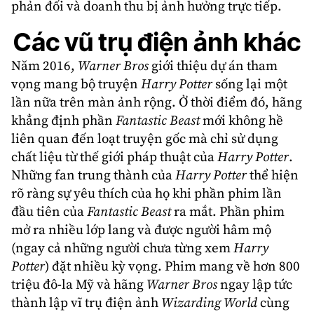
phản đối và doanh thu bị ảnh hưởng trực tiếp.
Các vũ trụ điện ảnh khác
Năm 2016,
Warner Bros
giới thiệu dự án tham
vọng mang bộ truyện
Harry Potter
sống lại một
lần nữa trên màn ảnh rộng. Ở thời điểm đó, hãng
khẳng định phần
Fantastic Beast
mới không hề
liên quan đến loạt truyện gốc mà chỉ sử dụng
chất liệu từ thế giới pháp thuật của
Harry Potter
.
Những fan trung thành của
Harry Potter
thể hiện
rõ ràng sự yêu thích của họ khi phần phim lần
đầu tiên của
Fantastic Beast
ra mắt. Phần phim
mở ra nhiều lớp lang và được người hâm mộ
(ngay cả những người chưa từng xem
Harry
Potter
) đặt nhiều kỳ vọng. Phim mang về hơn 800
triệu đô-la Mỹ và hãng
Warner Bros
ngay lập tức
thành lập vĩ trụ điện ảnh
Wizarding World
cùng