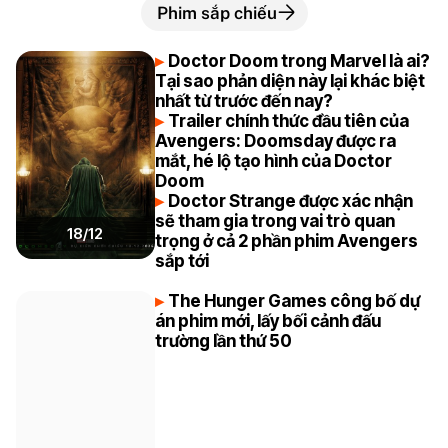
Phim sắp chiếu
Doctor Doom trong Marvel là ai?
Tại sao phản diện này lại khác biệt
nhất từ trước đến nay?
Trailer chính thức đầu tiên của
Avengers: Doomsday được ra
mắt, hé lộ tạo hình của Doctor
Doom
Doctor Strange được xác nhận
sẽ tham gia trong vai trò quan
18/12
trọng ở cả 2 phần phim Avengers
sắp tới
The Hunger Games công bố dự
án phim mới, lấy bối cảnh đấu
trường lần thứ 50