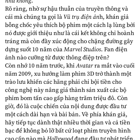
như không
.
Rõ ràng, nhờ sự hậu thuẫn của truyền thông và
cái mà chúng ta gọi là
Vũ trụ điện ản
h, khán giả
bỗng chốc yêu thích bộ phim một cách lạ lùng bởi
nó được giới thiệu như là cái kết không chỉ hoành
tráng mà còn đầy xúc động cho chặng đường gây
dựng suốt 10 năm của
Marvel Studios
. Fan điện
ảnh nào cưỡng từ được thông điệp trên?
Còn nhớ 10 năm trước, khi
Avatar
ra mắt vào cuối
năm 2009, xu hướng làm phim 3D trở thành một
trào lưu khiến các hãng phải chi bội tiền cho
công nghệ này nâng giá thành sản xuất các bộ
phim bom tấn cao gấp hàng trăm triệu đô. Còn
giờ, đó là cuộc chiến của nội dung được đầu tư
một cách dài hạn và bài bản. Về phía khán giả,
hãy tiếp tục dành thật nhiều thời gian và cả tiền
bạc để không bỏ lỡ bất cứ loạt phim truyền hình