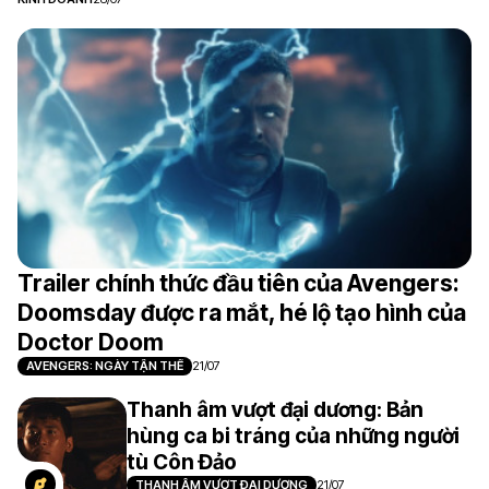
KINH DOANH
28/07
Trailer chính thức đầu tiên của Avengers:
Doomsday được ra mắt, hé lộ tạo hình của
Doctor Doom
AVENGERS: NGÀY TẬN THẾ
21/07
Thanh âm vượt đại dương: Bản
hùng ca bi tráng của những người
tù Côn Đảo