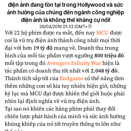
điện ảnh đang tồn tại trong Hollywood và sức
ảnh hưởng của chúng đến ngành công nghiệp
điện ảnh là không thể kháng cự nổi!
29/04/2019 01:33 (GMT+7)
Với 22 bộ phim được ra mắt, đến nay
MCU
được
coi là
vũ trụ điện ảnh
thành công nhất mọi thời
đại với hơn
19 tỷ đô
mang về. Doanh thu trung
bình của mỗi tác phẩm vượt ngưỡng
800 triệu đô
mỗi tập trong đó
Avengers Infinity War
hiện là
tác phẩm có doanh thu tốt nhất với
2.048 tỷ đô
.
Thành tích sắp tới của
Endgame
có thể nâng tầm
thêm những con số kia tuy nhiên hiện giờ, những
kỷ lục mà MCU đạt được khiến thế giới buộc phải
nhìn lại định nghĩa về vũ trụ điện ảnh.
Tại sao nó khiến các hãng phim phải thay đổi
chiến lược phát hành của mình và sức ảnh hưởng
khủng khiếp của nó tới truyền thông to lớn như