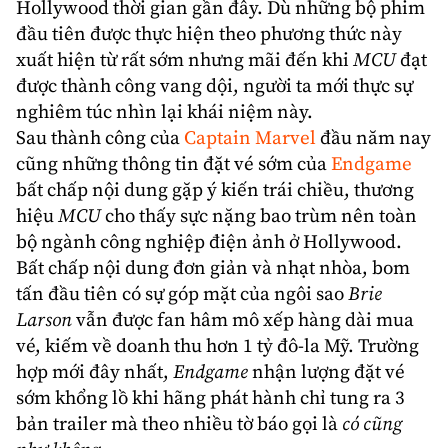
được coi là phương thức làm phim mới ở
Hollywood thời gian gần đây. Dù những bộ phim
đầu tiên được thực hiện theo phương thức này
xuất hiện từ rất sớm nhưng mãi đến khi
MCU
đạt
được thành công vang dội, người ta mới thực sự
nghiêm túc nhìn lại khái niệm này.
Sau thành công của
Captain Marvel
đầu năm nay
cũng những thông tin đặt vé sớm của
Endgame
bất chấp nội dung gặp ý kiến trái chiều, thương
hiệu
MCU
cho thấy sực nặng bao trùm nên toàn
bộ ngành công nghiệp điện ảnh ở Hollywood.
Bất chấp nội dung đơn giản và nhạt nhòa, bom
tấn đầu tiên có sự góp mặt của ngôi sao
Brie
Larson
vẫn được fan hâm mô xếp hàng dài mua
vé, kiếm về doanh thu hơn 1 tỷ đô-la Mỹ. Trường
hợp mới đây nhất,
Endgame
nhận lượng đặt vé
sớm khổng lồ khi hãng phát hành chỉ tung ra 3
bản trailer mà theo nhiều tờ báo gọi là
có cũng