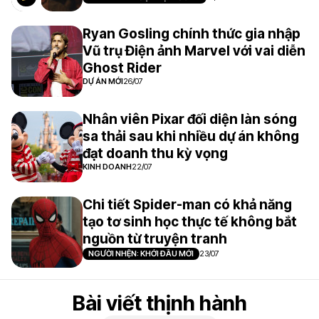
THANH ÂM VƯỢT ĐẠI DƯƠNG
21/07
Ryan Gosling chính thức gia nhập
Vũ trụ Điện ảnh Marvel với vai diễn
Ghost Rider
DỰ ÁN MỚI
26/07
Nhân viên Pixar đối diện làn sóng
sa thải sau khi nhiều dự án không
đạt doanh thu kỳ vọng
KINH DOANH
22/07
Chi tiết Spider-man có khả năng
tạo tơ sinh học thực tế không bắt
nguồn từ truyện tranh
NGƯỜI NHỆN: KHỞI ĐẦU MỚI
23/07
Bài viết thịnh hành