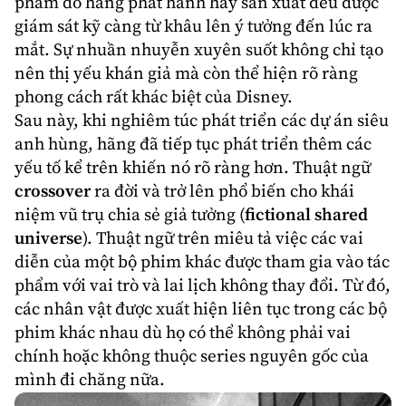
phẩm do hãng phát hành hay sản xuất đều được
giám sát kỹ càng từ khâu lên ý tưởng đến lúc ra
mắt. Sự nhuần nhuyễn xuyên suốt không chỉ tạo
nên thị yếu khán giả mà còn thể hiện rõ ràng
phong cách rất khác biệt của Disney.
Sau này, khi nghiêm túc phát triển các dự án
siêu
anh hùng
, hãng đã tiếp tục phát triển thêm các
yếu tố kể trên khiến nó rõ ràng hơn. Thuật ngữ
crossover
ra đời và trở lên phổ biến cho khái
niệm
vũ trụ chia sẻ giả
tưởng (
fictional shared
universe
). Thuật ngữ trên miêu tả việc các vai
diễn của một bộ phim khác được tham gia vào tác
phẩm với vai trò và lai lịch không thay đổi. Từ đó,
các nhân vật được xuất hiện liên tục trong các bộ
phim khác nhau dù họ có thể không phải vai
chính hoặc không thuộc series nguyên gốc của
mình đi chăng nữa.