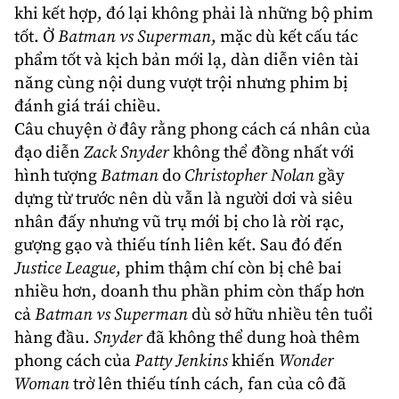
khi kết hợp, đó lại không phải là những bộ phim
tốt. Ở
Batman vs Superman
, mặc dù kết cấu tác
phẩm tốt và kịch bản mới lạ, dàn diễn viên tài
năng cùng nội dung vượt trội nhưng phim bị
đánh giá trái chiều.
Câu chuyện ở đây rằng phong cách cá nhân của
đạo diễn
Zack Snyder
không thể đồng nhất với
hình tượng
Batman
do
Christopher Nolan
gầy
dựng từ trước nên dù vẫn là người dơi và siêu
nhân đấy nhưng vũ trụ mới bị cho là rời rạc,
gượng gạo và thiếu tính liên kết. Sau đó đến
Justice League
, phim thậm chí còn bị chê bai
nhiều hơn, doanh thu phần phim còn thấp hơn
cả
Batman vs
Superman
dù sở hữu nhiều tên tuổi
hàng đầu.
Snyder
đã không thể dung hoà thêm
phong cách của
Patty Jenkins
khiến
Wonder
Woman
trở lên thiếu tính cách, fan của cô đã