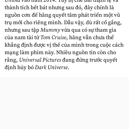
Untold
vào năm 2014. Tuy bị chê bai thậm tệ và
thành tích bết bát nhưng sau đó, đây chính là
nguồn cơn để hãng quyết tâm phát triển một vũ
trụ mới cho riêng mình. Dẫu vậy, dù rất cố gắng,
nhưng sau tập
Mummy
vừa qua có sự tham gia
của nam tài tử
Tom Cruise
, hãng vẫn chưa thể
khẳng định được vị thế của mình trong cuộc cách
mạng làm phim này. Nhiều nguồn tin còn cho
rằng,
Universal Pictures
đang đứng trước quyết
định hủy bỏ
Dark Universe
.