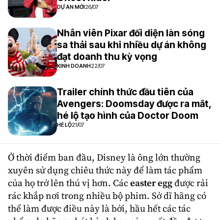
DỰ ÁN MỚI
26/07
Nhân viên Pixar đối diện làn sóng
sa thải sau khi nhiều dự án không
đạt doanh thu kỳ vọng
KINH DOANH
22/07
Trailer chính thức đầu tiên của
Avengers: Doomsday được ra mắt,
hé lộ tạo hình của Doctor Doom
HÉ LỘ
21/07
Ở thời điểm ban đầu,
Disney
là ông lớn thường
xuyên sử dụng chiêu thức này để làm tác phẩm
của họ trở lên thú vị hơn. Các
easter egg
được rải
rác khắp nơi trong nhiều bộ phim. Sở dĩ hãng có
thể làm được điều này là bởi, hầu hết các tác