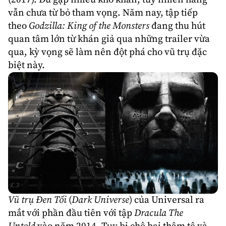
vẫn chưa từ bỏ tham vọng. Năm nay, tập tiếp
theo
Godzilla: King of the Monsters
đang thu hút
quan tâm lớn từ khán giả qua những trailer vừa
qua, kỳ vọng sẽ làm nên đột phá cho vũ trụ đặc
biệt này.
Vũ trụ Đen Tối
(
Dark Universe
) của Universal ra
mắt với phần đầu tiên với tập
Dracula The