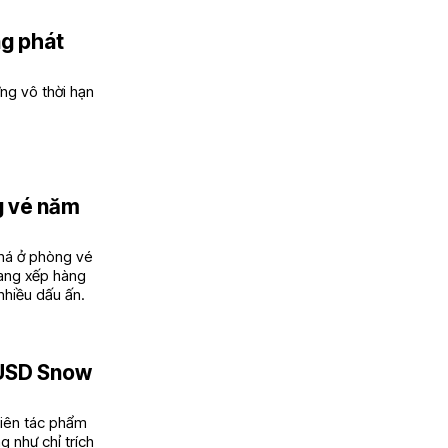
ng phát
ng vô thời hạn
g vé năm
phá ở phòng vé
 đang xếp hàng
nhiều dấu ấn.
u USD Snow
hiên tác phẩm
g như chỉ trích