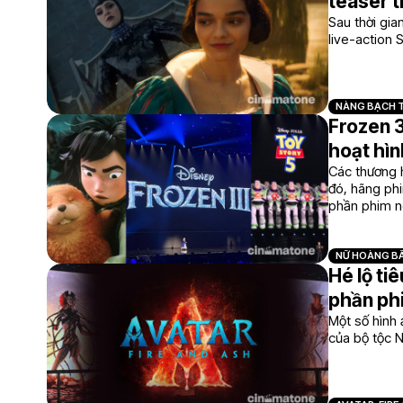
teaser t
Sau thời gia
live-action 
NÀNG BẠCH 
Frozen 3
hoạt hìn
Các thương h
đó, hãng phi
phần phim 
NỮ HOÀNG BĂ
Hé lộ ti
phần ph
Một số hình 
của bộ tộc N