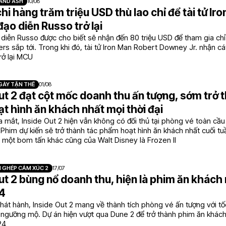
 AND ASH
10/08
hi hàng trăm triệu USD thù lao chỉ để tài tử Ir
ạo diễn Russo trở lại
diễn Russo được cho biết sẽ nhận đến 80 triệu USD để tham gia ch
s sắp tới. Trong khi đó, tài tử Iron Man Robert Downey Jr. nhận cá
rở lại MCU
GÀY TẬN THẾ
01/08
ut 2 đạt cột mốc doanh thu ấn tượng, sớm trở 
t hình ăn khách nhất mọi thời đại
a mắt, Inside Out 2 hiện vẫn không có đối thủ tại phòng vé toàn cầu
 Phim dự kiến sẽ trở thành tác phẩm hoạt hình ăn khách nhất cuối tu
 một bom tấn khác cũng của Walt Disney là Frozen II
 GHÉP CẢM XÚC 2
17/07
ut 2 bùng nổ doanh thu, hiện là phim ăn khách
4
hát hành, Inside Out 2 mang về thành tích phòng vé ấn tượng với tố
 ngưỡng mộ. Dự án hiện vượt qua Dune 2 để trở thành phim ăn khách
24