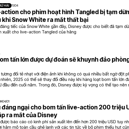
Ử HÀI
11/04
-action cho phim hoạt hình Tangled bị tạm dừ
u khi Snow White ra mắt thất bại
 đáng tiếc của Snow White gần đây, Disney được cho biết đã tạm dừ
n xuất cho live-action Tangled của hãng
4
om tấn lớn được dự đoán sẽ khuynh đảo phòn
tương đối tẻ nhạt với điện ảnh khi không có quá nhiều bất ngờ đột 
y nhiên, 2025 có thể sẽ thay đổi điều này khi hàng loạt bom tấn lớn
ừ đầu đến cuối năm. Trong đó, Disney được kỳ vọng có thể tạo nên 
NH
04/01
 đáng ngại cho bom tấn live-action 200 triệ
ắp ra mắt của Disney
được báo cáo có kinh phí sản xuất lên đến hơn 200 triệu USD tuy n
i hâm mộ toàn cầu ghẻ lạnh với các tin tức về bộ phim thiếu hụt cũn