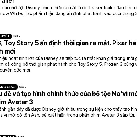
railer
n dài chờ đợi, Disney chính thức ra mắt đoạn teaser trailer đầu tiên
Snow White. Tác phẩm hiện đang ấn định phát hành vào cuối tháng 3
TUYẾT
10/08
, Toy Story 5 ấn định thời gian ra mắt. Pixar hé
h mới
iệu hoạt hình lớn của Disney sẽ tiếp tục ra mắt khán giả trong thời g
m đã công bố thời gian phát hành cho Toy Story 5, Frozen 3 cùng v
nguyên gốc mới
NG GIÁ 3
10/08
êu đề và tạo hình chính thức của bộ tộc Na'vi m
im Avatar 3
ảnh gần đây đã được Disney giới thiệu trong sự kiện cho thấy tạo hì
a'vi mới có tên Ash, sẽ xuất hiện trong phần phim Avatar 3 sắp tới.