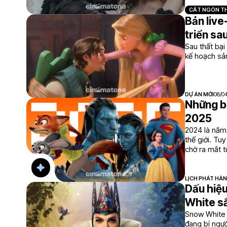
CẮT NGÓN TH
Bản live
triển sa
Sau thất bại
kế hoạch sả
DỰ ÁN MỚI
08/0
Những b
2025
2024 là năm 
thế giới. Tu
chờ ra mắt t
LỊCH PHÁT HÀ
Dấu hiệu
White s
Snow White 
đang bị ngườ