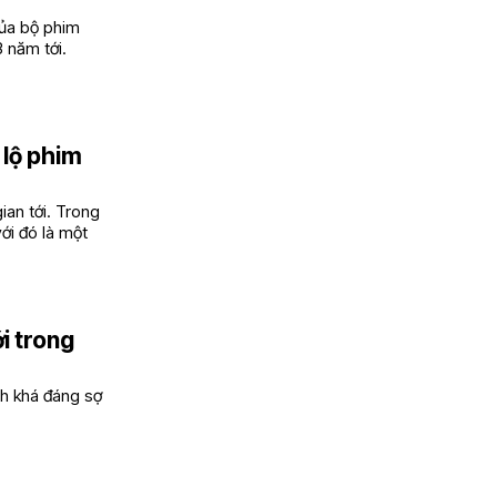
 của bộ phim
 năm tới.
 lộ phim
ian tới. Trong
ới đó là một
ới trong
nh khá đáng sợ