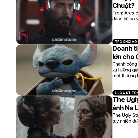
Chuột?
Tron: Ares c
đáng kể so v
TRÒ CHƠI ẢO 
Doanh th
lớn cho
Thành công v
xu hướng giả
một thương h
tác.
LILO & STITC
The Ugly
ảnh Na 
The Ugly Ste
tuy nhiên đư