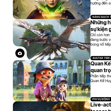
hướng đến s
NÀNG BẠCH 
Những hì
sự kiện 
Chỉ còn hơn 
đang bước v
bùng nổ tiếp
AVATAR: FIRE
Quan Kế 
quan tr
Phần tiếp th
Quan Kế Hu
PHI VỤ ĐỘNG 
Live-act