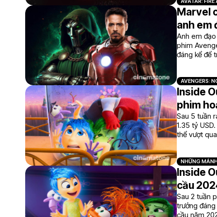
AVATAR: FIRE
Marvel c
anh em đ
Anh em đạo 
phim Avenger
đáng kể để t
AVENGERS: N
Inside O
phim hoạ
Sau 5 tuần r
1.35 tỷ USD.
thể vượt qua
NHỮNG MẢNH
Inside O
cầu 202
Sau 2 tuần p
trưởng đáng
cầu năm 20