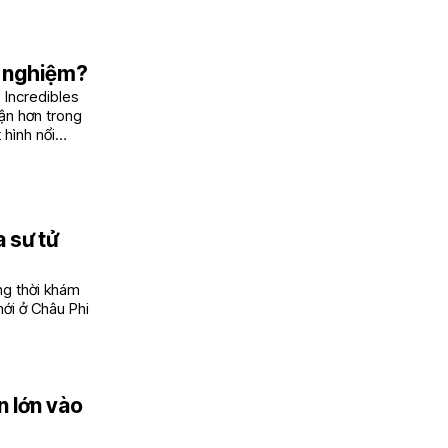
i nghiệm?
 Incredibles
uận hơn trong
 hình nổi
a sư tử
ng thời khám
mới ở Châu Phi
n lớn vào