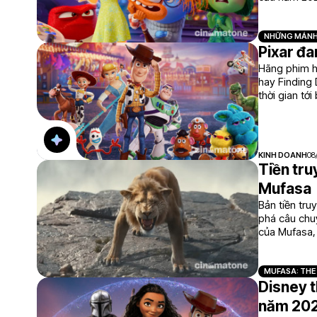
NHỮNG MẢNH
Pixar đa
Hãng phim h
hay Finding 
thời gian tớ
tiếng.
KINH DOANH
08
Tiền tru
Mufasa
Bản tiền tru
phá câu chuy
của Mufasa,
MUFASA: THE 
Disney t
năm 20