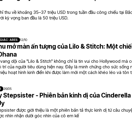
hỉ thu về khoảng 35–37 triệu USD trong tuần đầu công chiếu tại Bắ
ới kỳ vọng ban đầu là 50 triệu USD.
GIÁC: ARES
12/10
u mở màn ấn tượng của Lilo & Stitch: Một chi
 Ohana
ang dội của "Lilo & Stitch" không chỉ là tin vui cho Hollywood mà 
i trí của người tiêu dùng hiện nay. Đây là minh chứng cho sức sống 
iệu hoạt hình kinh điển khi được làm mới một cách khéo léo và tôn
H
26/05
 Stepsister - Phiên bản kinh dị của Cinderella 
Uy
psister được giới thiệu là một phiên bản tả thực kinh dị từ câu chuy
ợc nhìn nhận dưới góc nhìn của cô em kế