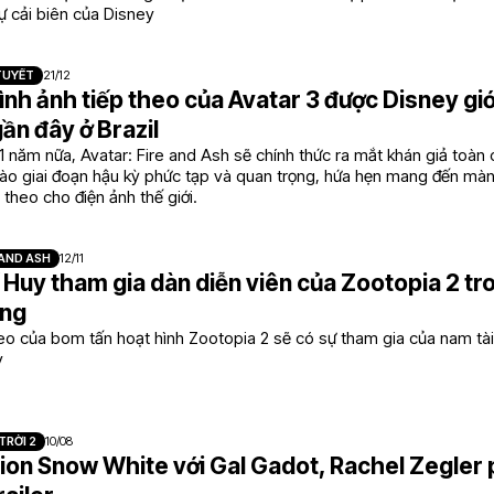
ự cải biên của Disney
TUYẾT
21/12
nh ảnh tiếp theo của Avatar 3 được Disney giới
gần đây ở Brazil
1 năm nữa, Avatar: Fire and Ash sẽ chính thức ra mắt khán giả toàn 
ào giai đoạn hậu kỳ phức tạp và quan trọng, hứa hẹn mang đến màn 
 theo cho điện ảnh thế giới.
 AND ASH
12/11
Huy tham gia dàn diễn viên của Zootopia 2 tro
ọng
eo của bom tấn hoạt hình Zootopia 2 sẽ có sự tham gia của nam tài
y
TRỜI 2
10/08
ion Snow White với Gal Gadot, Rachel Zegler