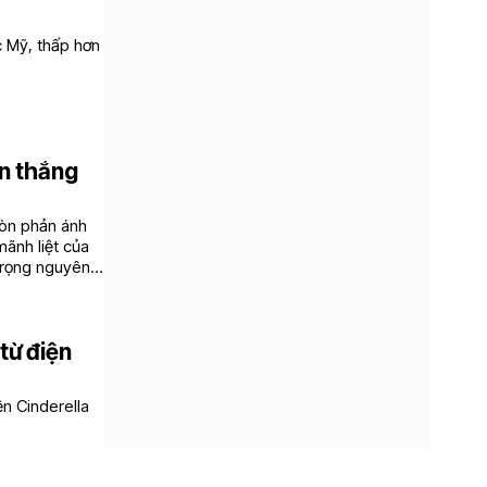
c Mỹ, thấp hơn
ến thắng
còn phản ánh
mãnh liệt của
 trọng nguyên
từ điện
ện Cinderella