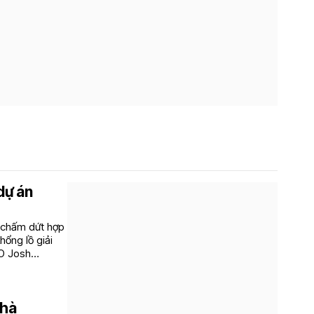
dự án
 chấm dứt hợp
hổng lồ giải
EO Josh
Nhà