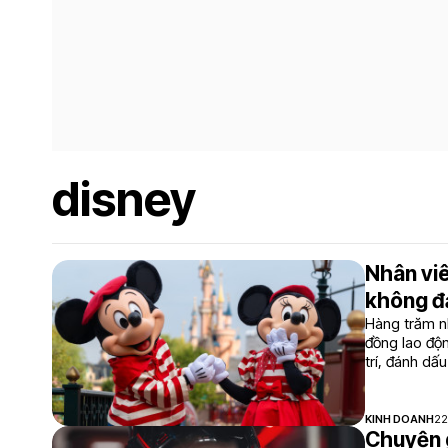
disney
Nhân viê
không đ
Hàng trăm n
đồng lao độn
trí, đánh dấ
D'Amaro
KINH DOANH
22
Chuyện g