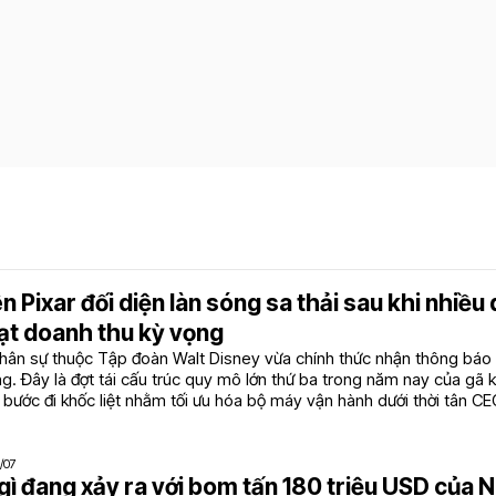
n Pixar đối diện làn sóng sa thải sau khi nhiều 
ạt doanh thu kỳ vọng
hân sự thuộc Tập đoàn Walt Disney vừa chính thức nhận thông báo
g. Đây là đợt tái cấu trúc quy mô lớn thứ ba trong năm nay của gã k
u bước đi khốc liệt nhằm tối ưu hóa bộ máy vận hành dưới thời tân C
/07
ì đang xảy ra với bom tấn 180 triệu USD của 