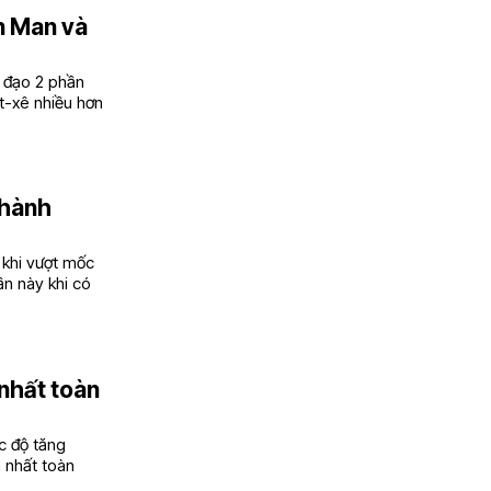
on Man và
ỉ đạo 2 phần
t-xê nhiều hơn
thành
 khi vượt mốc
ần này khi có
 nhất toàn
c độ tăng
 nhất toàn