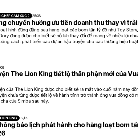
 GHÉP CẢM XÚC 2
25/06
ng chuyển hướng ưu tiên doanh thu thay vì trả
oạt hình đứng đằng sau hàng loạt các bom tấn tỷ đô như Toy Story,
Dory đang được cho biết sẽ nỗ lực thay đổi để mang về nhiều lợi nh
i bằng cách phát triển các dự án hậu truyện cho các thương hiệu hoạt
/06
yện The Lion King tiết lộ thân phận mới của Vu
yện của The Lion King được cho biết sẽ ra mắt vào cuối năm nay đồ
ện chưa từng được tiết lộ về hành trình trở thành ông vua đồng cỏ 
 cha của Simba sau này.
LION KING
02/05
hông báo lịch phát hành cho hàng loạt bom tấ
26