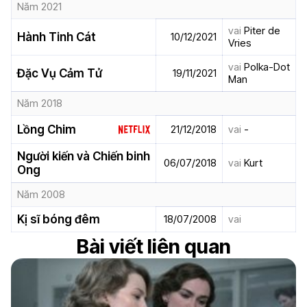
Năm 2021
vai
Piter de
Hành Tinh Cát
10/12/2021
Vries
vai
Polka-Dot
Đặc Vụ Cảm Tử
19/11/2021
Man
Năm 2018
Lồng Chim
21/12/2018
vai
-
Người kiến và Chiến binh
06/07/2018
vai
Kurt
Ong
Năm 2008
Kị sĩ bóng đêm
18/07/2008
vai
Bài viết liên quan