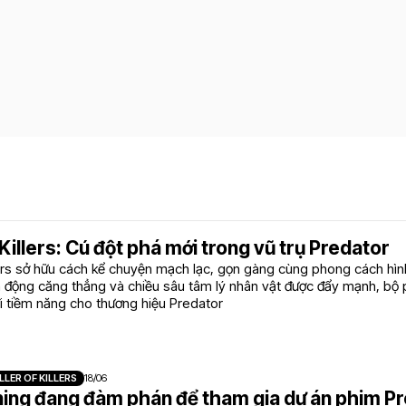
f Killers: Cú đột phá mới trong vũ trụ Predator
llers sở hữu cách kể chuyện mạch lạc, gọn gàng cùng phong cách hìn
h động căng thẳng và chiều sâu tâm lý nhân vật được đẩy mạnh, bộ
i tiềm năng cho thương hiệu Predator
LLER OF KILLERS
18/06
ning đang đàm phán để tham gia dự án phim P