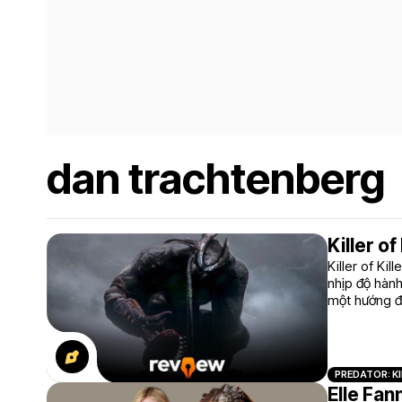
dan trachtenberg
Killer o
Killer of Ki
nhịp độ hàn
một hướng đ
PREDATOR: KI
Elle Fan