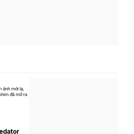
h ảnh mới lạ,
 phim đã mở ra
redator