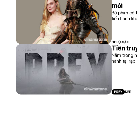
mới
Bộ phim có t
tiến hành kh
HÉ LỘ
04/06
Tiền tru
Nằm trong n
hành tại rạ
PREY
13/11