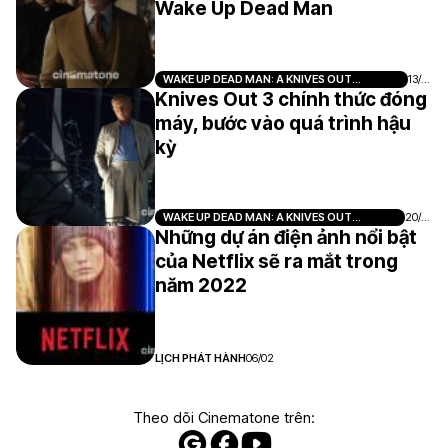
Wake Up Dead Man
WAKE UP DEAD MAN: A KNIVES OUT
13/0
MYSTERY
9
Knives Out 3 chính thức đóng
máy, bước vào quá trình hậu
kỳ
WAKE UP DEAD MAN: A KNIVES OUT
20/0
MYSTERY
8
Những dự án điện ảnh nổi bật
của Netflix sẽ ra mắt trong
năm 2022
LỊCH PHÁT HÀNH
06/02
Theo dõi Cinematone trên: