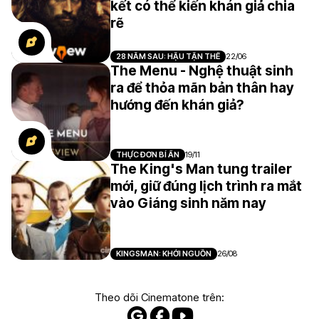
kết có thể kiến khán giả chia
rẽ
28 NĂM SAU: HẬU TẬN THẾ
22/06
The Menu - Nghệ thuật sinh
ra để thỏa mãn bản thân hay
hướng đến khán giả?
THỰC ĐƠN BÍ ẨN
19/11
The King's Man tung trailer
mới, giữ đúng lịch trình ra mắt
vào Giáng sinh năm nay
KINGSMAN: KHỞI NGUỒN
26/08
Theo dõi Cinematone trên: