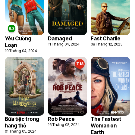
Yêu Cuồng
Damaged
Fast Charlie
11 Tháng 04, 2024
08 Tháng 12, 2023
Loạn
19 Tháng 04, 2024
T18
Bữa tiệc trong
Rob Peace
The Fastest
16 Tháng 08, 2024
hang thỏ
Woman on
01 Tháng 05, 2024
Earth