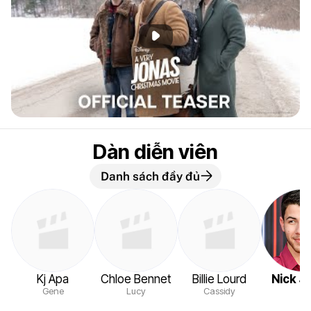
Phát đoạn giới thiệu
Dàn diễn viên
Danh sách đầy đủ
Kj Apa
Chloe Bennet
Billie Lourd
Nick J
Gene
Lucy
Cassidy