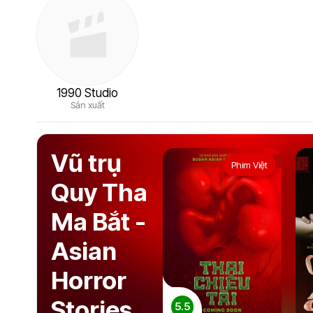
1990 Studio
Sản xuất
Vũ trụ
Phim Việt
Quy Tha
Ma Bắt -
Asian
Horror
Stories
5.5