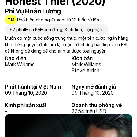
Honest Thief (2020)
Phi Vụ Hoàn Lương
Phổ biến cho người xem từ 13 tuổi trở lên.
T13
92 phút
Hoa Kỳ
Hành động
,
Kịch tính
,
Tội phạm
Muốn có một cuộc sống trung thực, một tên cướp ngân hàng
khét tiếng quyết định làm lại cuộc đời nhưng hai điệp viên FBI
đã không dễ dàng để cho anh ta được toại nguyện.
Đạo diễn
Kịch bản
Mark Williams
Mark Williams
Steve Allrich
Phát hành tại Việt Nam
Ngày mở đánh giá
09 Tháng 10, 2020
09 Tháng 10, 2020
Kinh phí sản xuất
Doanh thu phòng vé
-
27.54 triệu USD