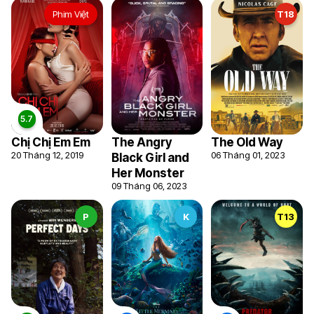
Phim Việt
T18
Chị Chị Em Em
The Angry
The Old Way
20 Tháng 12, 2019
06 Tháng 01, 2023
Black Girl and
Her Monster
09 Tháng 06, 2023
P
K
T13