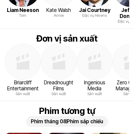
Liam Neeson
Kate Walsh
Jai Courtney
Jeff
Tom
Annie
Đặc vụ Nivens
Dono
Đặc vụ M
Đơn vị sản xuất
Briarcliff
Dreadnought
Ingenious
Zero Gr
Entertainment
Films
Media
Manage
Sản xuất
Sản xuất
Sản xuất
Sản x
Phim tương tự
Phim tháng 08
Phim sắp chiếu