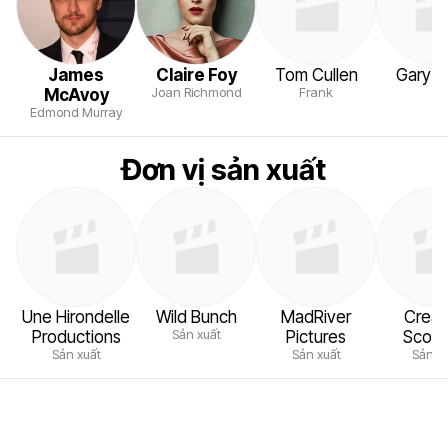
James
Claire Foy
Tom Cullen
Gary L
Joan Richmond
Frank
McAvoy
Edmond Murray
Đơn vị sản xuất
Une Hirondelle
Wild Bunch
MadRiver
Creat
Sản xuất
Productions
Pictures
Scotl
Sản xuất
Sản xuất
Sản x