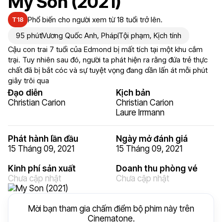
My Son (2021)
Phổ biến cho người xem từ 18 tuổi trở lên.
T18
95 phút
Vương Quốc Anh
,
Pháp
Tội phạm
,
Kịch tính
Cậu con trai 7 tuổi của Edmond bị mất tích tại một khu cắm
trại. Tuy nhiên sau đó, người ta phát hiện ra rằng đứa trẻ thực
chất đã bị bắt cóc và sự tuyệt vọng đang dần lấn át mỗi phút
giây trôi qua
Đạo diễn
Kịch bản
Christian Carion
Christian Carion
Laure Irrmann
Phát hành lần đầu
Ngày mở đánh giá
15 Tháng 09, 2021
15 Tháng 09, 2021
Kinh phí sản xuất
Doanh thu phòng vé
Chưa cập nhật
Chưa cập nhật
Mời bạn tham gia chấm điểm bộ phim này trên
Cinematone.