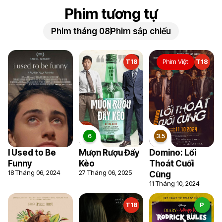
Phim tương tự
Phim tháng 08
Phim sắp chiếu
T18
Phim Việt
T18
I Used to Be
Mượn Rượu Đẩy
Domino: Lối
Funny
Kèo
Thoát Cuối
18 Tháng 06, 2024
27 Tháng 06, 2025
Cùng
11 Tháng 10, 2024
T18
P