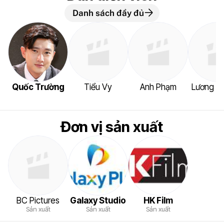
Danh sách đầy đủ
Quốc Trường
Tiểu Vy
Anh Phạm
Lương G
Đơn vị sản xuất
BC Pictures
Galaxy Studio
HK Film
Sản xuất
Sản xuất
Sản xuất