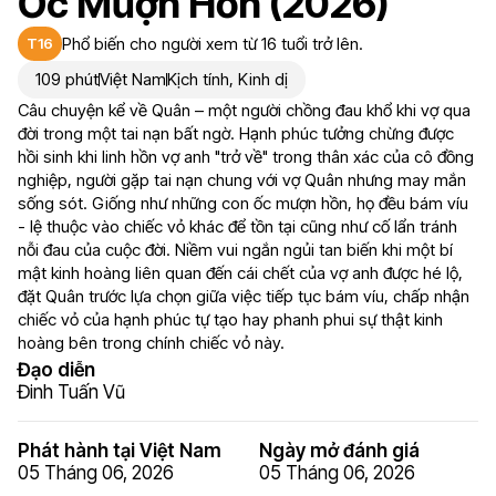
Ốc Mượn Hồn (2026)
Phổ biến cho người xem từ 16 tuổi trở lên.
T16
109 phút
Việt Nam
Kịch tính
,
Kinh dị
Câu chuyện kể về Quân – một người chồng đau khổ khi vợ qua
đời trong một tai nạn bất ngờ. Hạnh phúc tưởng chừng được
hồi sinh khi linh hồn vợ anh "trở về" trong thân xác của cô đồng
nghiệp, người gặp tai nạn chung với vợ Quân nhưng may mắn
sống sót. Giống như những con ốc mượn hồn, họ đều bám víu
- lệ thuộc vào chiếc vỏ khác để tồn tại cũng như cố lẩn tránh
nỗi đau của cuộc đời. Niềm vui ngắn ngủi tan biến khi một bí
mật kinh hoàng liên quan đến cái chết của vợ anh được hé lộ,
đặt Quân trước lựa chọn giữa việc tiếp tục bám víu, chấp nhận
chiếc vỏ của hạnh phúc tự tạo hay phanh phui sự thật kinh
hoàng bên trong chính chiếc vỏ này.
Đạo diễn
Đinh Tuấn Vũ
Phát hành tại Việt Nam
Ngày mở đánh giá
05 Tháng 06, 2026
05 Tháng 06, 2026